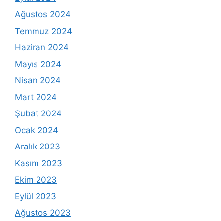
Ağustos 2024
Temmuz 2024
Haziran 2024
Mayıs 2024
Nisan 2024
Mart 2024
Şubat 2024
Ocak 2024
Aralık 2023
Kasım 2023
Ekim 2023
Eylül 2023
Ağustos 2023