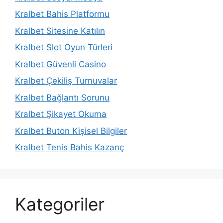
Kralbet Bahis Platformu
Kralbet Sitesine Katılın
Kralbet Slot Oyun Türleri
Kralbet Güvenli Casino
Kralbet Çekiliş Turnuvalar
Kralbet Bağlantı Sorunu
Kralbet Şikayet Okuma
Kralbet Buton Kişisel Bilgiler
Kralbet Tenis Bahis Kazanç
Kategoriler