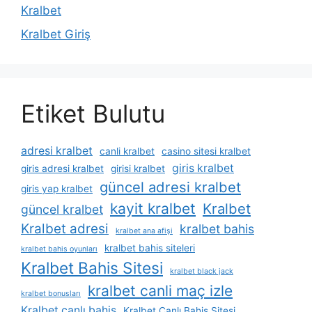
Kralbet
Kralbet Giriş
Etiket Bulutu
adresi kralbet
canli kralbet
casino sitesi kralbet
giris kralbet
giris adresi kralbet
girisi kralbet
güncel adresi kralbet
giris yap kralbet
kayit kralbet
Kralbet
güncel kralbet
Kralbet adresi
kralbet bahis
kralbet ana afişi
kralbet bahis siteleri
kralbet bahis oyunları
Kralbet Bahis Sitesi
kralbet black jack
kralbet canli maç izle
kralbet bonusları
Kralbet canlı bahis
Kralbet Canlı Bahis Sitesi