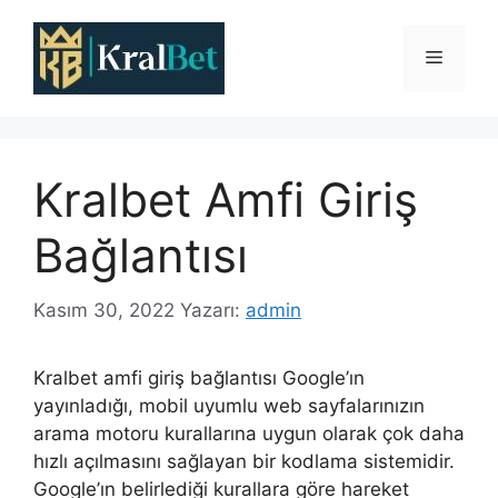
İçeriğe
atla
Menü
Kralbet Amfi Giriş
Bağlantısı
Kasım 30, 2022
Yazarı:
admin
Kralbet amfi giriş bağlantısı Google’ın
yayınladığı, mobil uyumlu web sayfalarınızın
arama motoru kurallarına uygun olarak çok daha
hızlı açılmasını sağlayan bir kodlama sistemidir.
Google’ın belirlediği kurallara göre hareket