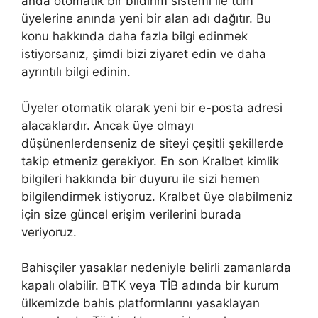
anda otomatik bir bildirim sistemi ile tüm
üyelerine anında yeni bir alan adı dağıtır. Bu
konu hakkında daha fazla bilgi edinmek
istiyorsanız, şimdi bizi ziyaret edin ve daha
ayrıntılı bilgi edinin.
Üyeler otomatik olarak yeni bir e-posta adresi
alacaklardır. Ancak üye olmayı
düşünenlerdenseniz de siteyi çeşitli şekillerde
takip etmeniz gerekiyor. En son Kralbet kimlik
bilgileri hakkında bir duyuru ile sizi hemen
bilgilendirmek istiyoruz. Kralbet üye olabilmeniz
için size güncel erişim verilerini burada
veriyoruz.
Bahisçiler yasaklar nedeniyle belirli zamanlarda
kapalı olabilir. BTK veya TİB adında bir kurum
ülkemizde bahis platformlarını yasaklayan