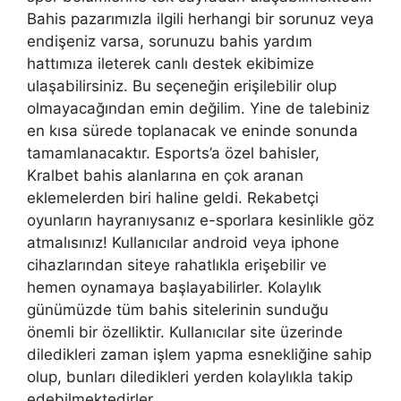
Bahis pazarımızla ilgili herhangi bir sorunuz veya
endişeniz varsa, sorunuzu bahis yardım
hattımıza ileterek canlı destek ekibimize
ulaşabilirsiniz. Bu seçeneğin erişilebilir olup
olmayacağından emin değilim. Yine de talebiniz
en kısa sürede toplanacak ve eninde sonunda
tamamlanacaktır. Esports’a özel bahisler,
Kralbet bahis alanlarına en çok aranan
eklemelerden biri haline geldi. Rekabetçi
oyunların hayranıysanız e-sporlara kesinlikle göz
atmalısınız! Kullanıcılar android veya iphone
cihazlarından siteye rahatlıkla erişebilir ve
hemen oynamaya başlayabilirler. Kolaylık
günümüzde tüm bahis sitelerinin sunduğu
önemli bir özelliktir. Kullanıcılar site üzerinde
diledikleri zaman işlem yapma esnekliğine sahip
olup, bunları diledikleri yerden kolaylıkla takip
edebilmektedirler.