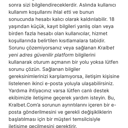
sonra sizi bilgilendireceklerdir. Aslında kullanıcı
kullanım koşullarını ihlal etti ve bunun
sonucunda hesabı kalıcı olarak kaldırılabilir. 18
yaşından küçük, kayıt bilgileri yanlış olan veya
birden fazla hesabı olan kullanıcılar, hizmet
koşullarında belirtilen kısıtlamalara tabidir.
Sorunu çözemiyorsanız veya sağlanan
Kralbet
yeni adres güvenilir platform
bilgilerini
kullanarak oturum açmanın bir yolu yoksa lütfen
sorunu çözün. Sağlanan bilgiler
gereksinimlerinizi karşılamıyorsa, iletişim kişisine
listelenen ikinci e-posta yoluyla ulaşabilirsiniz.
Yardıma ihtiyacınız varsa lütfen canlı destek
ekibimizle iletişime geçerek yardım isteyin. Bu,
Kralbet.Com’a sorunun ayrıntılarını içeren bir e-
posta gönderilmesini ve gerekli değişikliklerin
başlatılması için bir müşteri temsilcisiyle
iletişime geçilmesini gerektirir.