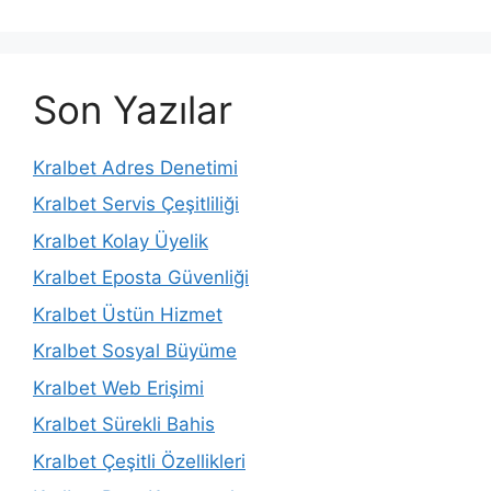
Son Yazılar
Kralbet Adres Denetimi
Kralbet Servis Çeşitliliği
Kralbet Kolay Üyelik
Kralbet Eposta Güvenliği
Kralbet Üstün Hizmet
Kralbet Sosyal Büyüme
Kralbet Web Erişimi
Kralbet Sürekli Bahis
Kralbet Çeşitli Özellikleri