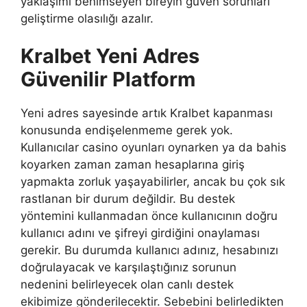
yaklaşımı benimseyen bireyin güven sorunları
geliştirme olasılığı azalır.
Kralbet Yeni Adres
Güvenilir Platform
Yeni adres sayesinde artık Kralbet kapanması
konusunda endişelenmeme gerek yok.
Kullanıcılar casino oyunları oynarken ya da bahis
koyarken zaman zaman hesaplarına giriş
yapmakta zorluk yaşayabilirler, ancak bu çok sık
rastlanan bir durum değildir. Bu destek
yöntemini kullanmadan önce kullanıcının doğru
kullanıcı adını ve şifreyi girdiğini onaylaması
gerekir. Bu durumda kullanıcı adınız, hesabınızı
doğrulayacak ve karşılaştığınız sorunun
nedenini belirleyecek olan canlı destek
ekibimize gönderilecektir. Sebebini belirledikten