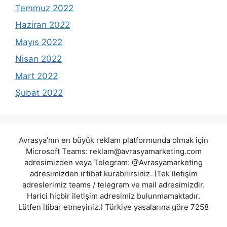
Temmuz 2022
Haziran 2022
Mayıs 2022
Nisan 2022
Mart 2022
Şubat 2022
Avrasya'nın en büyük reklam platformunda olmak için
Microsoft Teams:
reklam@avrasyamarketing.com
adresimizden veya Telegram: @Avrasyamarketing
adresimizden irtibat kurabilirsiniz. (Tek iletişim
adreslerimiz teams / telegram ve mail adresimizdir.
Harici hiçbir iletişim adresimiz bulunmamaktadır.
Lütfen itibar etmeyiniz.) Türkiye yasalarına göre 7258
sayılı kanun uyarınca yasa dışı bahis oynamanın