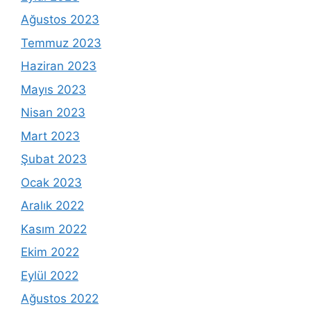
Ağustos 2023
Temmuz 2023
Haziran 2023
Mayıs 2023
Nisan 2023
Mart 2023
Şubat 2023
Ocak 2023
Aralık 2022
Kasım 2022
Ekim 2022
Eylül 2022
Ağustos 2022