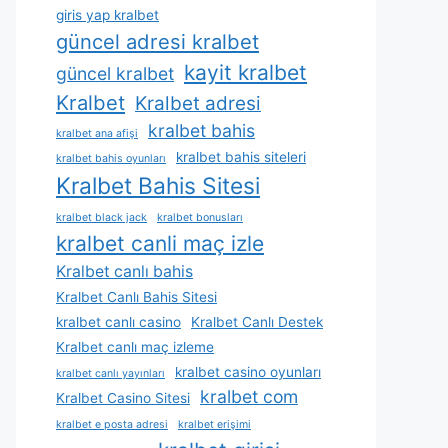
giris yap kralbet
güncel adresi kralbet
kayit kralbet
güncel kralbet
Kralbet
Kralbet adresi
kralbet bahis
kralbet ana afişi
kralbet bahis siteleri
kralbet bahis oyunları
Kralbet Bahis Sitesi
kralbet black jack
kralbet bonusları
kralbet canli maç izle
Kralbet canlı bahis
Kralbet Canlı Bahis Sitesi
kralbet canlı casino
Kralbet Canlı Destek
Kralbet canlı maç izleme
kralbet casino oyunları
kralbet canlı yayınları
kralbet com
Kralbet Casino Sitesi
kralbet e posta adresi
kralbet erişimi