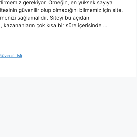
dirmemiz gerekiyor. Örneğin, en yüksek sayıya
itesinin güvenilir olup olmadığını bilmemiz için site,
lmenizi sağlamalıdır. Siteyi bu açıdan
, kazananların çok kısa bir süre içerisinde …
Güvenilir Mi