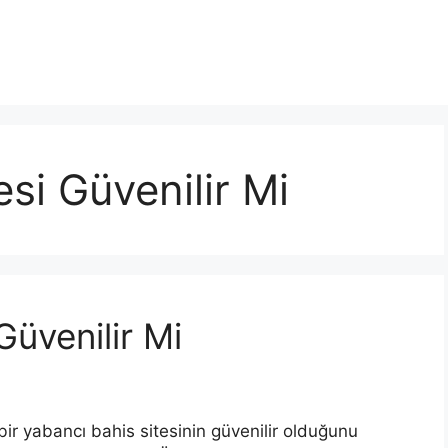
esi Güvenilir Mi
Güvenilir Mi
bir yabancı bahis sitesinin güvenilir olduğunu