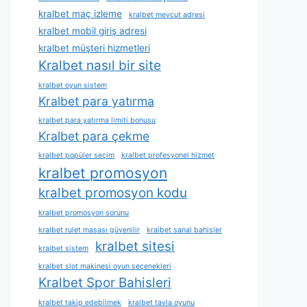
kralbet maç izleme
kralbet mevcut adresi
kralbet mobil giriş adresi
kralbet müşteri hizmetleri
Kralbet nasıl bir site
kralbet oyun sistem
Kralbet para yatırma
kralbet para yatırma limiti bonusu
Kralbet para çekme
kralbet popüler seçim
kralbet profesyonel hizmet
kralbet promosyon
kralbet promosyon kodu
kralbet promosyon sorunu
kralbet rulet masası güvenilir
kralbet sanal bahisler
kralbet sitesi
kralbet sistem
kralbet slot makinesi oyun seçenekleri
Kralbet Spor Bahisleri
kralbet takip edebilmek
kralbet tavla oyunu