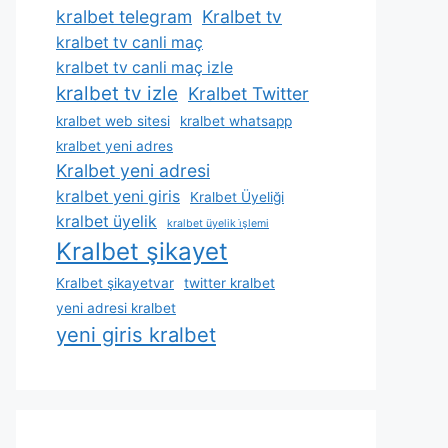
kralbet telegram
Kralbet tv
kralbet tv canli maç
kralbet tv canli maç izle
kralbet tv izle
Kralbet Twitter
kralbet web sitesi
kralbet whatsapp
kralbet yeni adres
Kralbet yeni adresi
kralbet yeni giris
Kralbet Üyeliği
kralbet üyelik
kralbet üyelik i̇şlemi
Kralbet şikayet
Kralbet şikayetvar
twitter kralbet
yeni adresi kralbet
yeni giris kralbet