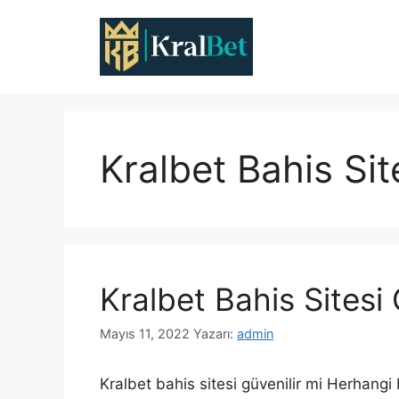
İçeriğe
atla
Kralbet Bahis Sit
Kralbet Bahis Sitesi 
Mayıs 11, 2022
Yazarı:
admin
Kralbet bahis sitesi güvenilir mi Herhangi 