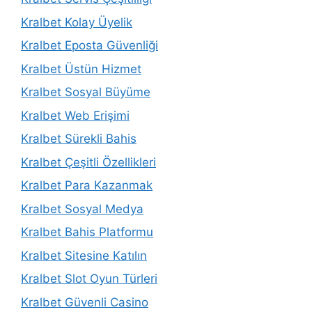
Kralbet Kolay Üyelik
Kralbet Eposta Güvenliği
Kralbet Üstün Hizmet
Kralbet Sosyal Büyüme
Kralbet Web Erişimi
Kralbet Sürekli Bahis
Kralbet Çeşitli Özellikleri
Kralbet Para Kazanmak
Kralbet Sosyal Medya
Kralbet Bahis Platformu
Kralbet Sitesine Katılın
Kralbet Slot Oyun Türleri
Kralbet Güvenli Casino