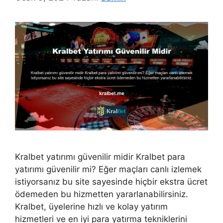
Kralbet yatırımı güvenilir midir Kralbet para
yatırımı güvenilir mi? Eğer maçları canlı izlemek
istiyorsanız bu site sayesinde hiçbir ekstra ücret
ödemeden bu hizmetten yararlanabilirsiniz.
Kralbet, üyelerine hızlı ve kolay yatırım
hizmetleri ve en iyi para yatırma tekniklerini