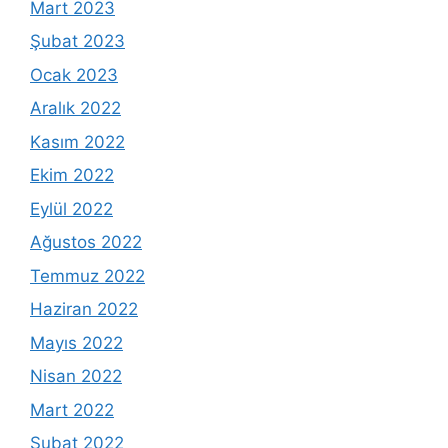
Mart 2023
Şubat 2023
Ocak 2023
Aralık 2022
Kasım 2022
Ekim 2022
Eylül 2022
Ağustos 2022
Temmuz 2022
Haziran 2022
Mayıs 2022
Nisan 2022
Mart 2022
Şubat 2022