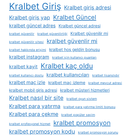
Kralbet Giriş
Kralbet giriş adresi
Kralbet Güncel
Kralbet giriş yap
kralbet güncel adres
Kralbet güncel adresi
Kralbet güvenilir mi
kralbet güvenilir
kralbet güvenilirliği
kralbet güvenlir mi
kralbet güvenilir sitesi
kralbet hoş geldin bonusu
kralbet hakkında erişimi
kralbet instagram
kralbet i̇çin kullanıcı puanları
Kralbet kaç oldu
kralbet kayit
kralbet kullanıcıları
kralbet kullanıcı dostu
kralbet lisanslıdır
kralbet maç izle
kralbet maç izleme
kralbet mevcut adresi
kralbet mobil giriş adresi
kralbet müşteri hizmetleri
Kralbet nasıl bir site
kralbet oyun sistem
Kralbet para yatırma
kralbet para yatırma limiti bonusu
Kralbet para çekme
kralbet popüler seçim
kralbet promosyon
kralbet profesyonel hizmet
kralbet promosyon kodu
kralbet promosyon sorunu