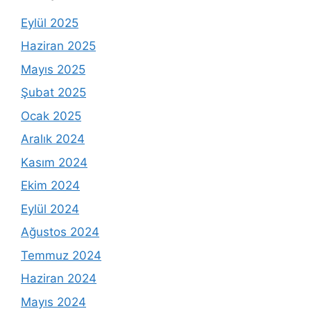
Eylül 2025
Haziran 2025
Mayıs 2025
Şubat 2025
Ocak 2025
Aralık 2024
Kasım 2024
Ekim 2024
Eylül 2024
Ağustos 2024
Temmuz 2024
Haziran 2024
Mayıs 2024