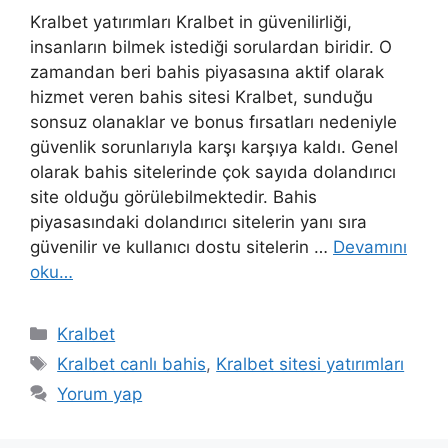
Kralbet yatırımları Kralbet in güvenilirliği,
insanların bilmek istediği sorulardan biridir. O
zamandan beri bahis piyasasına aktif olarak
hizmet veren bahis sitesi Kralbet, sunduğu
sonsuz olanaklar ve bonus fırsatları nedeniyle
güvenlik sorunlarıyla karşı karşıya kaldı. Genel
olarak bahis sitelerinde çok sayıda dolandırıcı
site olduğu görülebilmektedir. Bahis
piyasasındaki dolandırıcı sitelerin yanı sıra
güvenilir ve kullanıcı dostu sitelerin …
Devamını
oku…
Kategoriler
Kralbet
Etiketler
Kralbet canlı bahis
,
Kralbet sitesi yatırımları
Yorum yap