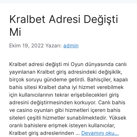
Kralbet Adresi Değişti
Mi
Ekim 19, 2022
Yazarı:
admin
Kralbet adresi değişti mi Oyun dünyasında canlı
yayınlanan Kralbet giriş adresindeki değişiklik,
birçok soruyu gündeme getirdi. Bahisçiler, kapalı
bahis sitesi Kralbet daha iyi hizmet verebilmek
için kullanıcılarının tekrar erişebilecekleri giriş
adresini değiştirmesinden korkuyor. Canlı bahis
ve casino oyunları gibi hizmetleri içeren bahis
siteleri çeşitli hizmetler sunabilmektedir. Yüksek
oranlı bahislere erişmek isteyen kullanıcılar,
Kralbet giriş adreslerinden …
Devamını oku…