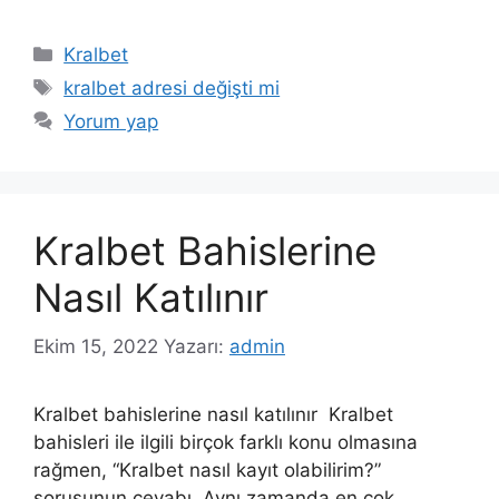
Kategoriler
Kralbet
Etiketler
kralbet adresi değişti mi
Yorum yap
Kralbet Bahislerine
Nasıl Katılınır
Ekim 15, 2022
Yazarı:
admin
Kralbet bahislerine nasıl katılınır Kralbet
bahisleri ile ilgili birçok farklı konu olmasına
rağmen, “Kralbet nasıl kayıt olabilirim?”
sorusunun cevabı. Aynı zamanda en çok