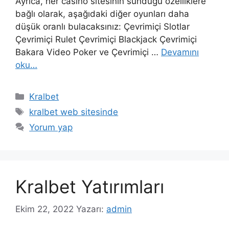
Ayrıca, her casino sitesinin sunduğu özelliklere
bağlı olarak, aşağıdaki diğer oyunları daha
düşük oranlı bulacaksınız: Çevrimiçi Slotlar
Çevrimiçi Rulet Çevrimiçi Blackjack Çevrimiçi
Bakara Video Poker ve Çevrimiçi …
Devamını
oku…
Kategoriler
Kralbet
Etiketler
kralbet web sitesinde
Yorum yap
Kralbet Yatırımları
Ekim 22, 2022
Yazarı:
admin