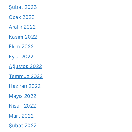
Şubat 2023
Ocak 2023
Aralık 2022
Kasım 2022
Ekim 2022
Eylül 2022
Ağustos 2022
Temmuz 2022
Haziran 2022
Mayıs 2022
Nisan 2022
Mart 2022
Şubat 2022