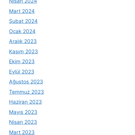
Nisan 2024
Mart 2024
Şubat 2024
Ocak 2024
Aralık 2023
Kasım 2023
Ekim 2023
Eylül 2023
Ağustos 2023
Temmuz 2023
Haziran 2023
Mayıs 2023
Nisan 2023
Mart 2023