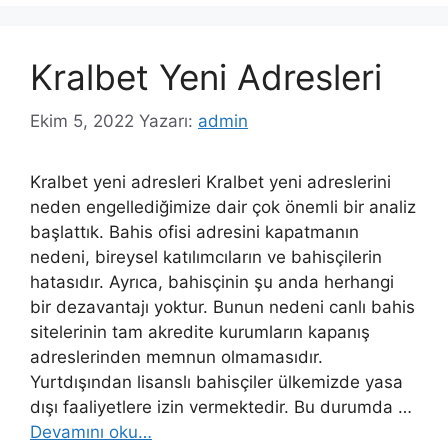
Kralbet Yeni Adresleri
Ekim 5, 2022
Yazarı:
admin
Kralbet yeni adresleri Kralbet yeni adreslerini
neden engellediğimize dair çok önemli bir analiz
başlattık. Bahis ofisi adresini kapatmanın
nedeni, bireysel katılımcıların ve bahisçilerin
hatasıdır. Ayrıca, bahisçinin şu anda herhangi
bir dezavantajı yoktur. Bunun nedeni canlı bahis
sitelerinin tam akredite kurumların kapanış
adreslerinden memnun olmamasıdır.
Yurtdışından lisanslı bahisçiler ülkemizde yasa
dışı faaliyetlere izin vermektedir. Bu durumda …
Devamını oku…