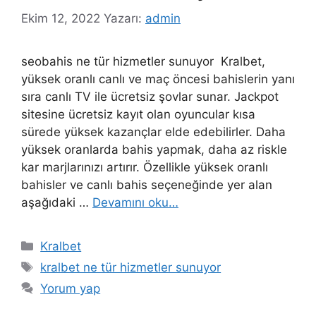
Ekim 12, 2022
Yazarı:
admin
seobahis ne tür hizmetler sunuyor Kralbet,
yüksek oranlı canlı ve maç öncesi bahislerin yanı
sıra canlı TV ile ücretsiz şovlar sunar. Jackpot
sitesine ücretsiz kayıt olan oyuncular kısa
sürede yüksek kazançlar elde edebilirler. Daha
yüksek oranlarda bahis yapmak, daha az riskle
kar marjlarınızı artırır. Özellikle yüksek oranlı
bahisler ve canlı bahis seçeneğinde yer alan
aşağıdaki …
Devamını oku…
Kategoriler
Kralbet
Etiketler
kralbet ne tür hizmetler sunuyor
Yorum yap