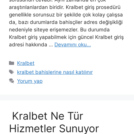
araştırılanlardan biridir. Kralbet giriş prosedürü
genellikle sorunsuz bir şekilde çok kolay çalışsa
da, bazı durumlarda bahisçiler adres değişikliği
nedeniyle siteye erişemezler. Bu durumda
Kralbet giriş yapabilmek için güncel Kralbet giriş
adresi hakkında …
Devamını oku…
Kategoriler
Kralbet
Etiketler
kralbet bahislerine nasıl katılınır
Yorum yap
Kralbet Ne Tür
Hizmetler Sunuyor