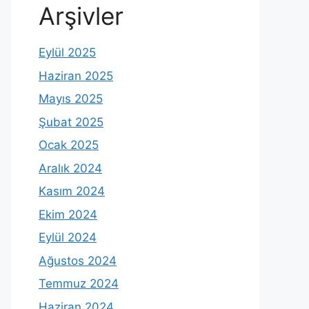
Arşivler
Eylül 2025
Haziran 2025
Mayıs 2025
Şubat 2025
Ocak 2025
Aralık 2024
Kasım 2024
Ekim 2024
Eylül 2024
Ağustos 2024
Temmuz 2024
Haziran 2024