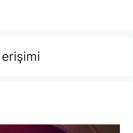
erişimi