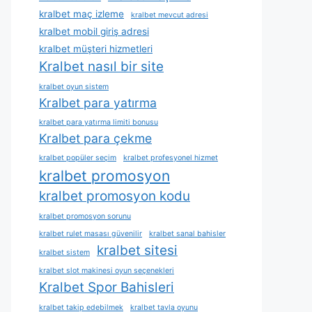
kralbet maç izleme
kralbet mevcut adresi
kralbet mobil giriş adresi
kralbet müşteri hizmetleri
Kralbet nasıl bir site
kralbet oyun sistem
Kralbet para yatırma
kralbet para yatırma limiti bonusu
Kralbet para çekme
kralbet popüler seçim
kralbet profesyonel hizmet
kralbet promosyon
kralbet promosyon kodu
kralbet promosyon sorunu
kralbet rulet masası güvenilir
kralbet sanal bahisler
kralbet sitesi
kralbet sistem
kralbet slot makinesi oyun seçenekleri
Kralbet Spor Bahisleri
kralbet takip edebilmek
kralbet tavla oyunu