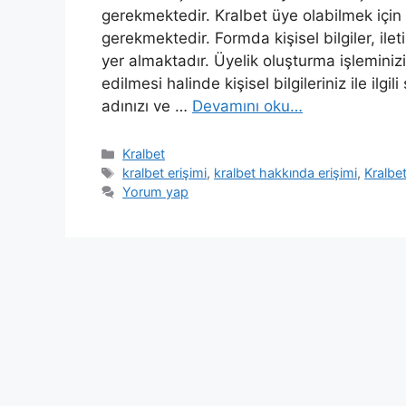
gerekmektedir. Kralbet üye olabilmek içi
gerekmektedir. Formda kişisel bilgiler, ileti
yer almaktadır. Üyelik oluşturma işlemin
edilmesi halinde kişisel bilgileriniz ile ilgi
adınızı ve …
Devamını oku…
Kategoriler
Kralbet
Etiketler
kralbet erişimi
,
kralbet hakkında erişimi
,
Kralbe
Yorum yap