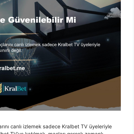
arını canlı izlemek sadece Kralbet TV üyeleriyle
Kralbet TV’ye katılmak, maçları gerçek zamanlı