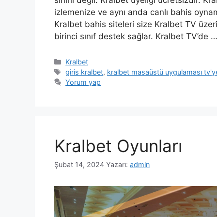
izlemenize ve aynı anda canlı bahis oynam
Kralbet bahis siteleri size Kralbet TV üze
birinci sınıf destek sağlar. Kralbet TV’de 
Kategoriler
Kralbet
Etiketler
giris kralbet
,
kralbet masaüstü uygulaması tv'ye
Yorum yap
Kralbet Oyunları
Şubat 14, 2024
Yazarı:
admin