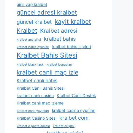
giris yap kralbet
güncel adresi kralbet
kayit kralbet
güncel kralbet
Kralbet
Kralbet adresi
kralbet bahis
kralbet ana afişi
kralbet bahis siteleri
kralbet bahis oyunları
Kralbet Bahis Sitesi
kralbet black jack
kralbet bonusları
kralbet canli maç izle
Kralbet canlı bahis
Kralbet Canlı Bahis Sitesi
kralbet canlı casino
Kralbet Canlı Destek
Kralbet canlı maç izleme
kralbet casino oyunları
kralbet canlı yayınları
kralbet com
Kralbet Casino Sitesi
kralbet e posta adresi
kralbet erişimi