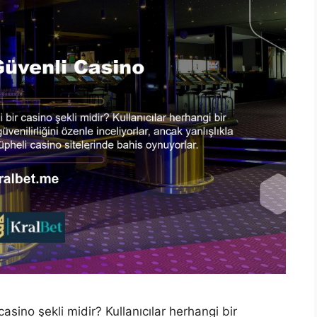
asino şekli midir? Kullanıcılar herhangi bir