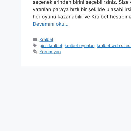
seçeneklerinden birini seçebilirsiniz. Si
yatırılan paraya hızlı bir şekilde ulaşabilir
her oyunu kazanabilir ve Kralbet hesabınız
Devamını oku…
Kategoriler
Kralbet
Etiketler
giris kralbet
,
kralbet oyunları
,
kralbet web sites
Yorum yap