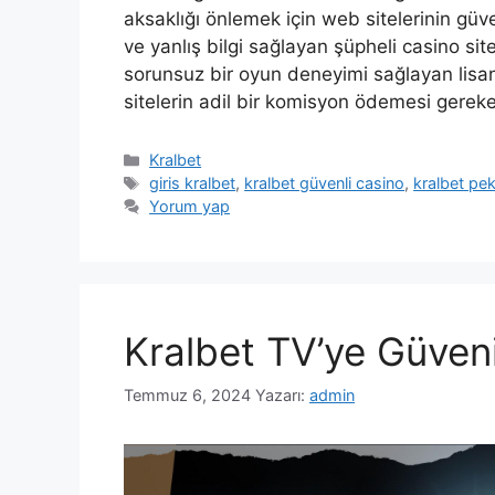
aksaklığı önlemek için web sitelerinin güveni
ve yanlış bilgi sağlayan şüpheli casino sit
sorunsuz bir oyun deneyimi sağlayan lisansl
sitelerin adil bir komisyon ödemesi gereke
Kategoriler
Kralbet
Etiketler
giris kralbet
,
kralbet güvenli casino
,
kralbet pek
Yorum yap
Kralbet TV’ye Güvenil
Temmuz 6, 2024
Yazarı:
admin