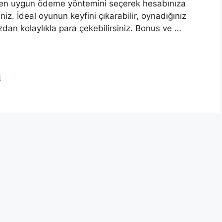
ze en uygun ödeme yöntemini seçerek hesabınıza
siniz. İdeal oyunun keyfini çıkarabilir, oynadığınız
dan kolaylıkla para çekebilirsiniz. Bonus ve …
i