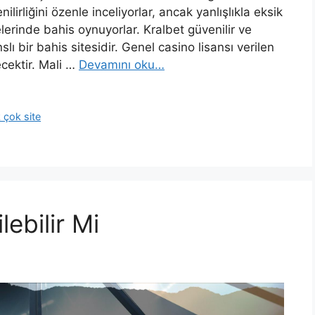
lirliğini özenle inceliyorlar, ancak yanlışlıkla eksik
elerinde bahis oynuyorlar. Kralbet güvenilir ve
ı bir bahis sitesidir. Genel casino lisansı verilen
cektir. Mali …
Devamını oku…
 çok site
ebilir Mi