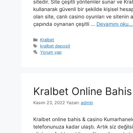
sitedir. Site çeşitli yöntemler sunar ve Kra
kullanarak güvenli bir şekilde kişisel hesap
olan site, canlı casino oyunları ve sitenin
çapında oynanan çeşitli …
Devamını oku…
Kategoriler
Kralbet
Etiketler
kralbet deposit
Yorum yap
Kralbet Online Bahis
Kasım 23, 2022
Yazarı:
admin
Kralbet online bahis & casino Kumarhanele
telefonunuza kadar ulaştı. Artık siz değils