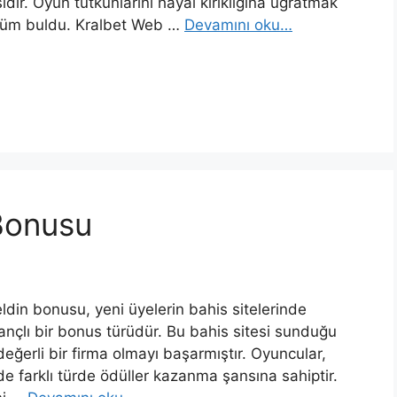
dır. Oyun tutkunlarını hayal kırıklığına uğratmak
özüm buldu. Kralbet Web …
Devamını oku…
Bonusu
din bonusu, yeni üyelerin bahis sitelerinde
zançlı bir bonus türüdür. Bu bahis sitesi sunduğu
eğerli bir firma olmayı başarmıştır. Oyuncular,
e farklı türde ödüller kazanma şansına sahiptir.