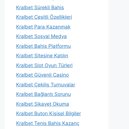
Kralbet Sürekli Bahis
Kralbet Çeşitli Özellikleri
Kralbet Para Kazanmak
Kralbet Sosyal Medya
Kralbet Bahis Platformu
Kralbet Sitesine Katılın
Kralbet Slot Oyun Türleri
Kralbet Güvenli Casino
Kralbet Çekiliş Turnuvalar
Kralbet Bağlantı Sorunu
Kralbet Şikayet Okuma
Kralbet Buton Kişisel Bilgiler
Kralbet Tenis Bahis Kazanç