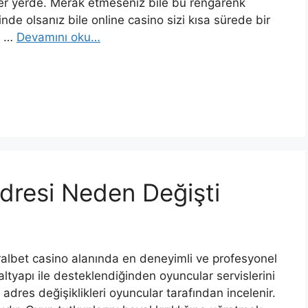
 her yerde. Merak etmeseniz bile bu rengarenk
sinde olsanız bile online casino sizi kısa sürede bir
s …
Devamını oku…
Adresi Neden Değişti
ralbet casino alanında en deneyimli ve profesyonel
r altyapı ile desteklendiğinden oyuncular servislerini
 adres değişiklikleri oyuncular tarafından incelenir.