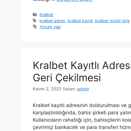
Kategoriler
Kralbet
Etiketler
kralbet adres
,
kralbet kaydı
,
kralbet mobil giriş
Yorum yap
Kralbet Kayıtlı Adre
Geri Çekilmesi
Kasım 2, 2022
Yazarı:
admin
Kralbet kayıtlı adresinin doldurulması ve ge
karşılaştırıldığında, bahis şirketi para yat
Kullanıcıların rahatlığı için, bahisçilerin k
çevrimiçi bankacılık ve para transferi hizm