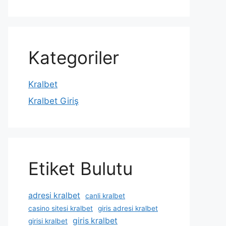
Kategoriler
Kralbet
Kralbet Giriş
Etiket Bulutu
adresi kralbet
canli kralbet
casino sitesi kralbet
giris adresi kralbet
giris kralbet
girisi kralbet