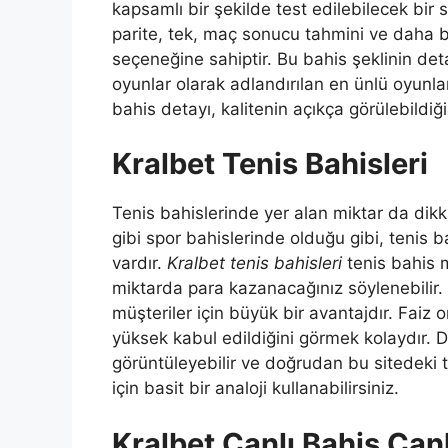
kapsamlı bir şekilde test edilebilecek bir 
parite, tek, maç sonucu tahmini ve daha bi
seçeneğine sahiptir. Bu bahis şeklinin det
oyunlar olarak adlandırılan en ünlü oyunla
bahis detayı, kalitenin açıkça görülebildiğ
Kralbet Tenis Bahisleri
Tenis bahislerinde yer alan miktar da dikk
gibi spor bahislerinde olduğu gibi, tenis bah
vardır.
Kralbet tenis bahisleri
tenis bahis 
miktarda para kazanacağınız söylenebilir.
müşteriler için büyük bir avantajdır. Faiz
yüksek kabul edildiğini görmek kolaydır. Di
görüntüleyebilir ve doğrudan bu sitedeki t
için basit bir analoji kullanabilirsiniz.
Kralbet Canlı Bahis Canl