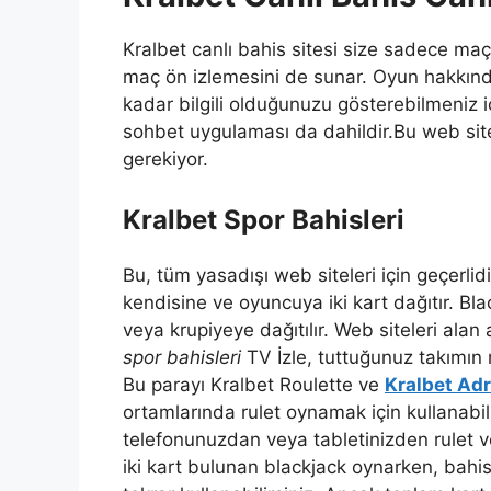
Kralbet canlı bahis sitesi size sadece m
maç ön izlemesini de sunar. Oyun hakkın
kadar bilgili olduğunuzu gösterebilmeniz 
sohbet uygulaması da dahildir.Bu web si
gerekiyor.
Kralbet Spor Bahisleri
Bu, tüm yasadışı web siteleri için geçerlid
kendisine ve oyuncuya iki kart dağıtır. Bla
veya krupiyeye dağıtılır. Web siteleri ala
spor bahisleri
TV İzle, tuttuğunuz takımın m
Bu parayı Kralbet Roulette ve
Kralbet Adr
ortamlarında rulet oynamak için kullanabi
telefonunuzdan veya tabletinizden rulet ve
iki kart bulunan blackjack oynarken, bahis 