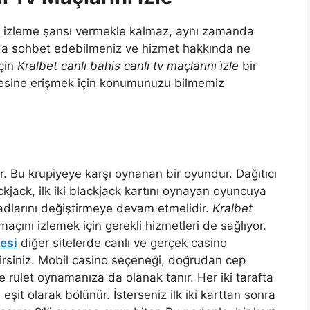
aç izleme şansı vermekle kalmaz, aynı zamanda
da sohbet edebilmeniz ve hizmet hakkında ne
için
Kralbet canlı bahis canlı tv maçlarını i̇zle
bir
tesine erişmek için konumunuzu bilmemiz
ir. Bu krupiyeye karşı oynanan bir oyundur. Dağıtıcı
ckjack, ilk iki blackjack kartını oynayan oyuncuya
n adlarını değiştirmeye devam etmelidir.
Kralbet
açını izlemek için gerekli hizmetleri de sağlıyor.
esi
diğer sitelerde canlı ve gerçek casino
lirsiniz. Mobil casino seçeneği, doğrudan cep
 rulet oynamanıza da olanak tanır. Her iki tarafta
eşit olarak bölünür. İsterseniz ilk iki karttan sonra