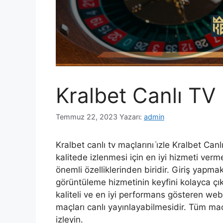
Kralbet Canlı TV 
Temmuz 22, 2023
Yazarı:
admin
Kralbet canlı tv maçlarını i̇zle Kralbet C
kalitede izlenmesi için en iyi hizmeti verm
önemli özelliklerinden biridir. Giriş yapma
görüntüleme hizmetinin keyfini kolayca çık
kaliteli ve en iyi performans gösteren web s
maçları canlı yayınlayabilmesidir. Tüm ma
izleyin.