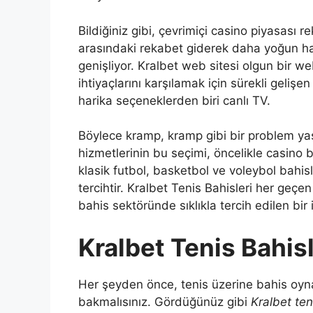
Bildiğiniz gibi, çevrimiçi casino piyasası re
arasındaki rekabet giderek daha yoğun hal
genişliyor. Kralbet web sitesi olgun bir we
ihtiyaçlarını karşılamak için sürekli gelişe
harika seçeneklerden biri canlı TV.
Böylece kramp, kramp gibi bir problem yaş
hizmetlerinin bu seçimi, öncelikle casino
klasik futbol, ​​​​basketbol ve voleybol bah
tercihtir. Kralbet Tenis Bahisleri her geçen g
bahis sektöründe sıklıkla tercih edilen bir 
Kralbet Tenis Bahisl
Her şeyden önce, tenis üzerine bahis oyn
bakmalısınız. Gördüğünüz gibi
Kralbet ten