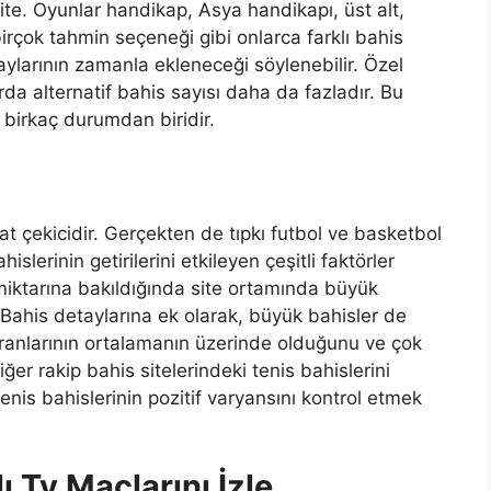
site. Oyunlar handikap, Asya handikapı, üst alt,
rçok tahmin seçeneği gibi onlarca farklı bahis
aylarının zamanla ekleneceği söylenebilir. Özel
rda alternatif bahis sayısı daha da fazladır. Bu
i birkaç durumdan biridir.
at çekicidir. Gerçekten de tıpkı futbol ve basketbol
islerinin getirilerini etkileyen çeşitli faktörler
miktarına bakıldığında site ortamında büyük
 Bahis detaylarına ek olarak, büyük bahisler de
 oranlarının ortalamanın üzerinde olduğunu ve çok
ğer rakip bahis sitelerindeki tenis bahislerini
enis bahislerinin pozitif varyansını kontrol etmek
ı Tv Maçlarını İzle