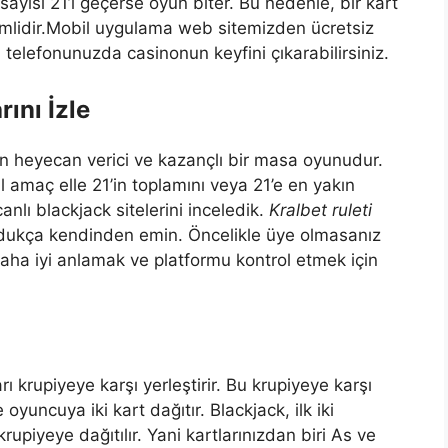
 sayısı 21’i geçerse oyun biter. Bu nedenle, bir kart
mlidir.Mobil uygulama web sitemizden ücretsiz
ı telefonunuzda casinonun keyfini çıkarabilirsiniz.
rını İzle
an heyecan verici ve kazançlı bir masa oyunudur.
l amaç elle 21’in toplamını veya 21’e en yakın
canlı blackjack sitelerini inceledik.
Kralbet ruleti
dukça kendinden emin. Öncelikle üye olmasanız
daha iyi anlamak ve platformu kontrol etmek için
 krupiyeye karşı yerleştirir. Bu krupiyeye karşı
yuncuya iki kart dağıtır. Blackjack, ilk iki
upiyeye dağıtılır. Yani kartlarınızdan biri As ve