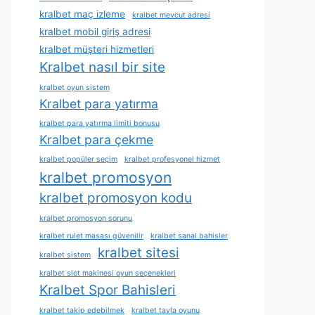
kralbet maç izleme
kralbet mevcut adresi
kralbet mobil giriş adresi
kralbet müşteri hizmetleri
Kralbet nasıl bir site
kralbet oyun sistem
Kralbet para yatırma
kralbet para yatırma limiti bonusu
Kralbet para çekme
kralbet popüler seçim
kralbet profesyonel hizmet
kralbet promosyon
kralbet promosyon kodu
kralbet promosyon sorunu
kralbet rulet masası güvenilir
kralbet sanal bahisler
kralbet sitesi
kralbet sistem
kralbet slot makinesi oyun seçenekleri
Kralbet Spor Bahisleri
kralbet takip edebilmek
kralbet tavla oyunu