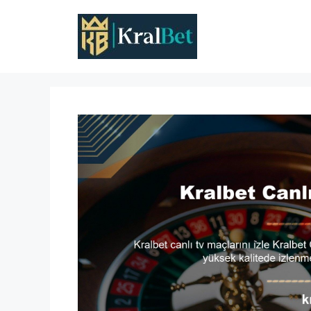
İçeriğe
atla