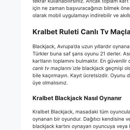
tekrar kullanabilirsiniz. Ancak toplam kart
için ne zaman başvuracağınızı bilmek öne
olarak mobil uygulamayı indirebilir ve akıll
Kralbet Ruleti Canlı Tv Maçla
Blackjack, Avrupa’da uzun yıllardır oynan
Türkler buna saf şans oyunu 21 derler. Ası
kartların toplamını bulmaktır. En güvenilir 
canlı tv maçlarını i̇zle
blackjack geçmişi ol
bile kaçırmayın. Kayıt ücretsizdir. Oyunu 
üye olmalısınız.
Kralbet Blackjack Nasıl Oynanır
Kralbet Blackjack, masadaki tüm oyuncuları
oynanan bir oyundur. Dağıtıcı kendisine ve o
blackjack kartını oynayan oyuncuya veya kr