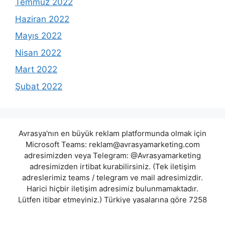
Temmuz 2022
Haziran 2022
Mayıs 2022
Nisan 2022
Mart 2022
Şubat 2022
Avrasya'nın en büyük reklam platformunda olmak için
Microsoft Teams:
reklam@avrasyamarketing.com
adresimizden veya Telegram: @Avrasyamarketing
adresimizden irtibat kurabilirsiniz. (Tek iletişim
adreslerimiz teams / telegram ve mail adresimizdir.
Harici hiçbir iletişim adresimiz bulunmamaktadır.
Lütfen itibar etmeyiniz.) Türkiye yasalarına göre 7258
sayılı kanun uyarınca yasa dışı bahis oynamanın
cezaları mevcuttur. Şu an bulunduğunuz site hiç bir