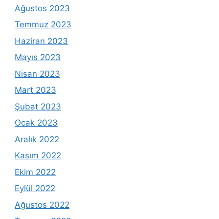
Ağustos 2023
Temmuz 2023
Haziran 2023
Mayıs 2023
Nisan 2023
Mart 2023
Şubat 2023
Ocak 2023
Aralık 2022
Kasım 2022
Ekim 2022
Eylül 2022
Ağustos 2022