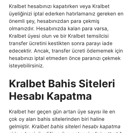
Kralbet hesabınızı kapatırken veya Kralbet
üyeliğinizi iptal ederken hatırlamanız gereken en
önemli şey, hesabınızdan para çekmiş
olmanızdır. Hesabınızda kalan para varsa,
Kralbet üyesi olun ve bir Kralbet temsilcisi
transfer ücretini kestikten sonra parayı iade
edecektir. Ancak, transfer ücreti ödememek için
hesabınızı iptal etmeden önce paranızı çekmek
isteyebilirsiniz.
Kralbet Bahis Siteleri
Hesabı Kapatma
Kralbet her geçen gün artan üye sayısı ile en
çok oy alan bahis sitelerinden biri haline
gelmiştir.
Kralbet bahis siteleri hesabı kapatma