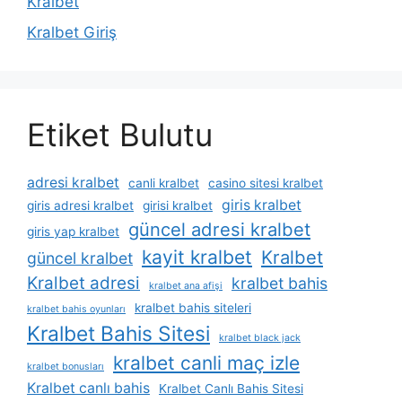
Kralbet
Kralbet Giriş
Etiket Bulutu
adresi kralbet
canli kralbet
casino sitesi kralbet
giris kralbet
giris adresi kralbet
girisi kralbet
güncel adresi kralbet
giris yap kralbet
kayit kralbet
Kralbet
güncel kralbet
Kralbet adresi
kralbet bahis
kralbet ana afişi
kralbet bahis siteleri
kralbet bahis oyunları
Kralbet Bahis Sitesi
kralbet black jack
kralbet canli maç izle
kralbet bonusları
Kralbet canlı bahis
Kralbet Canlı Bahis Sitesi