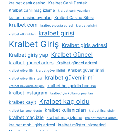
kralbet canlı casino
Kralbet Canlı Destek
Kralbet canlı maç izleme
kralbet canlı yayınları
kralbet casino oyunları
Kralbet Casino Sitesi
kralbet com
kralbet e posta adresi
kralbet erişimi
kralbet girisi
kralbet etkinlikleri
Kralbet Giriş
Kralbet giriş adresi
Kralbet Güncel
Kralbet giriş yap
kralbet güncel adres
Kralbet güncel adresi
Kralbet güvenilir mi
kralbet güvenilir
kralbet güvenilirliği
kralbet güvenlir mi
kralbet güvenilir sitesi
kralbet hoş geldin bonusu
kralbet hakkında erişimi
kralbet instagram
kralbet i̇çin kullanıcı puanları
Kralbet kaç oldu
kralbet kayit
kralbet kullanıcıları
kralbet kullanıcı dostu
kralbet lisanslıdır
kralbet maç izle
kralbet maç izleme
kralbet mevcut adresi
kralbet mobil giriş adresi
kralbet müşteri hizmetleri