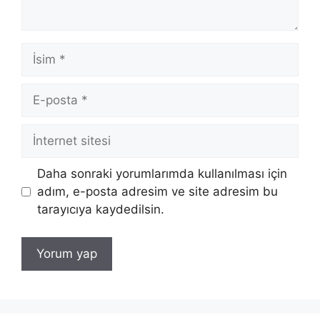
İsim
E-
posta
İnternet
sitesi
Daha sonraki yorumlarımda kullanılması için
adım, e-posta adresim ve site adresim bu
tarayıcıya kaydedilsin.