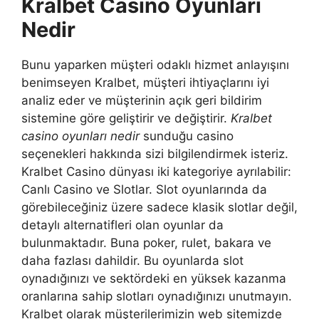
Kralbet Casino Oyunları
Nedir
Bunu yaparken müşteri odaklı hizmet anlayışını
benimseyen Kralbet, müşteri ihtiyaçlarını iyi
analiz eder ve müşterinin açık geri bildirim
sistemine göre geliştirir ve değiştirir.
Kralbet
casino oyunları nedir
sunduğu casino
seçenekleri hakkında sizi bilgilendirmek isteriz.
Kralbet Casino dünyası iki kategoriye ayrılabilir:
Canlı Casino ve Slotlar. Slot oyunlarında da
görebileceğiniz üzere sadece klasik slotlar değil,
detaylı alternatifleri olan oyunlar da
bulunmaktadır. Buna poker, rulet, bakara ve
daha fazlası dahildir. Bu oyunlarda slot
oynadığınızı ve sektördeki en yüksek kazanma
oranlarına sahip slotları oynadığınızı unutmayın.
Kralbet olarak müşterilerimizin web sitemizde