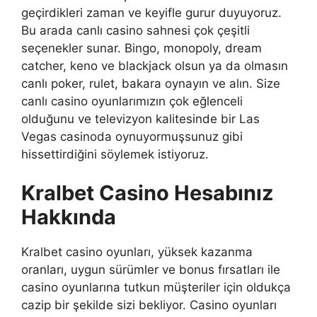
geçirdikleri zaman ve keyifle gurur duyuyoruz.
Bu arada canlı casino sahnesi çok çeşitli
seçenekler sunar. Bingo, monopoly, dream
catcher, keno ve blackjack olsun ya da olmasın
canlı poker, rulet, bakara oynayın ve alın. Size
canlı casino oyunlarımızın çok eğlenceli
olduğunu ve televizyon kalitesinde bir Las
Vegas casinoda oynuyormuşsunuz gibi
hissettirdiğini söylemek istiyoruz.
Kralbet Casino Hesabınız
Hakkında
Kralbet casino oyunları, yüksek kazanma
oranları, uygun sürümler ve bonus fırsatları ile
casino oyunlarına tutkun müşteriler için oldukça
cazip bir şekilde sizi bekliyor. Casino oyunları