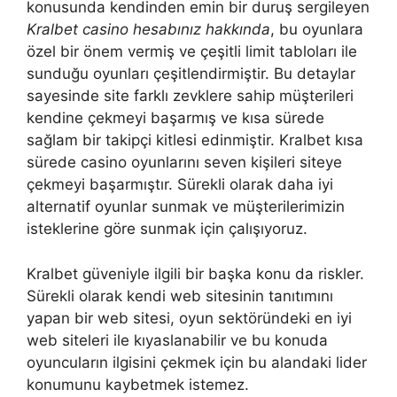
konusunda kendinden emin bir duruş sergileyen
Kralbet casino hesabınız hakkında
, bu oyunlara
özel bir önem vermiş ve çeşitli limit tabloları ile
sunduğu oyunları çeşitlendirmiştir. Bu detaylar
sayesinde site farklı zevklere sahip müşterileri
kendine çekmeyi başarmış ve kısa sürede
sağlam bir takipçi kitlesi edinmiştir. Kralbet kısa
sürede casino oyunlarını seven kişileri siteye
çekmeyi başarmıştır. Sürekli olarak daha iyi
alternatif oyunlar sunmak ve müşterilerimizin
isteklerine göre sunmak için çalışıyoruz.
Kralbet güveniyle ilgili bir başka konu da riskler.
Sürekli olarak kendi web sitesinin tanıtımını
yapan bir web sitesi, oyun sektöründeki en iyi
web siteleri ile kıyaslanabilir ve bu konuda
oyuncuların ilgisini çekmek için bu alandaki lider
konumunu kaybetmek istemez.