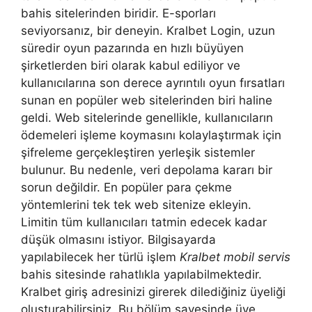
bahis sitelerinden biridir. E-sporları
seviyorsanız, bir deneyin. Kralbet Login, uzun
süredir oyun pazarında en hızlı büyüyen
şirketlerden biri olarak kabul ediliyor ve
kullanıcılarına son derece ayrıntılı oyun fırsatları
sunan en popüler web sitelerinden biri haline
geldi. Web sitelerinde genellikle, kullanıcıların
ödemeleri işleme koymasını kolaylaştırmak için
şifreleme gerçekleştiren yerleşik sistemler
bulunur. Bu nedenle, veri depolama kararı bir
sorun değildir. En popüler para çekme
yöntemlerini tek tek web sitenize ekleyin.
Limitin tüm kullanıcıları tatmin edecek kadar
düşük olmasını istiyor. Bilgisayarda
yapılabilecek her türlü işlem
Kralbet mobil servis
bahis sitesinde rahatlıkla yapılabilmektedir.
Kralbet giriş adresinizi girerek dilediğiniz üyeliği
oluşturabilirsiniz. Bu bölüm sayesinde üye