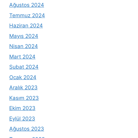
Ağustos 2024
Temmuz 2024
Haziran 2024
Mayıs 2024
Nisan 2024
Mart 2024
Şubat 2024
Ocak 2024
Aralık 2023
Kasım 2023
Ekim 2023
Eylül 2023
Ağustos 2023