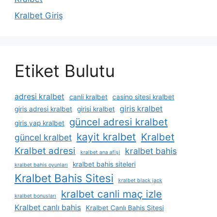
Kralbet Giriş
Etiket Bulutu
adresi kralbet
canli kralbet
casino sitesi kralbet
giris kralbet
giris adresi kralbet
girisi kralbet
güncel adresi kralbet
giris yap kralbet
kayit kralbet
Kralbet
güncel kralbet
Kralbet adresi
kralbet bahis
kralbet ana afişi
kralbet bahis siteleri
kralbet bahis oyunları
Kralbet Bahis Sitesi
kralbet black jack
kralbet canli maç izle
kralbet bonusları
Kralbet canlı bahis
Kralbet Canlı Bahis Sitesi