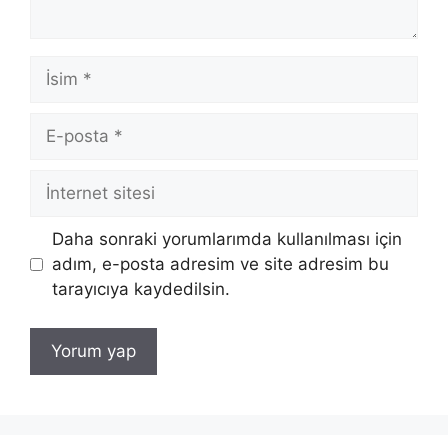
İsim
E-
posta
İnternet
sitesi
Daha sonraki yorumlarımda kullanılması için
adım, e-posta adresim ve site adresim bu
tarayıcıya kaydedilsin.