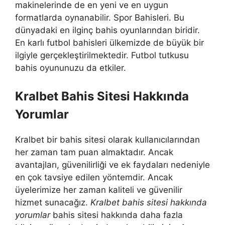
makinelerinde de en yeni ve en uygun
formatlarda oynanabilir. Spor Bahisleri. Bu
dünyadaki en ilginç bahis oyunlarından biridir.
En karlı futbol bahisleri ülkemizde de büyük bir
ilgiyle gerçekleştirilmektedir. Futbol tutkusu
bahis oyununuzu da etkiler.
Kralbet Bahis Sitesi Hakkında
Yorumlar
Kralbet bir bahis sitesi olarak kullanıcılarından
her zaman tam puan almaktadır. Ancak
avantajları, güvenilirliği ve ek faydaları nedeniyle
en çok tavsiye edilen yöntemdir. Ancak
üyelerimize her zaman kaliteli ve güvenilir
hizmet sunacağız.
Kralbet bahis sitesi hakkında
yorumlar
bahis sitesi hakkında daha fazla