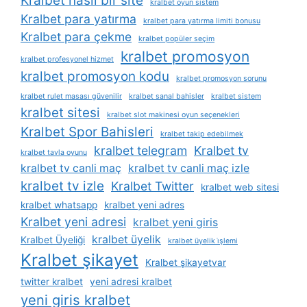
Kralbet nasıl bir site
kralbet oyun sistem
Kralbet para yatırma
kralbet para yatırma limiti bonusu
Kralbet para çekme
kralbet popüler seçim
kralbet promosyon
kralbet profesyonel hizmet
kralbet promosyon kodu
kralbet promosyon sorunu
kralbet rulet masası güvenilir
kralbet sanal bahisler
kralbet sistem
kralbet sitesi
kralbet slot makinesi oyun seçenekleri
Kralbet Spor Bahisleri
kralbet takip edebilmek
kralbet telegram
Kralbet tv
kralbet tavla oyunu
kralbet tv canli maç
kralbet tv canli maç izle
kralbet tv izle
Kralbet Twitter
kralbet web sitesi
kralbet whatsapp
kralbet yeni adres
Kralbet yeni adresi
kralbet yeni giris
kralbet üyelik
Kralbet Üyeliği
kralbet üyelik i̇şlemi
Kralbet şikayet
Kralbet şikayetvar
twitter kralbet
yeni adresi kralbet
yeni giris kralbet