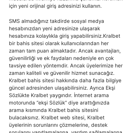
için yeni orijinal giriş adresinizi kullanın.
SMS almadığınız takdirde sosyal medya
hesabınızdan yeni adresinize ulaşarak
hesabınıza kolaylıkla giriş yapabilirsiniz.Kralbet
bir bahis sitesi olarak kullanıcılarından her
zaman tam puan almaktadır. Ancak avantajları,
güvenilirliği ve ek faydaları nedeniyle en çok
tavsiye edilen yöntemdir. Ancak üyelerimize her
zaman kaliteli ve güvenilir hizmet sunacağız.
Kralbet bahis sitesi hakkında daha fazla bilgiye
güncel adresinden ulaşabilirsiniz. Ayrıca Ekşi
Sözlükte Kralbet yaygındır. İnternet arama
motorunda “ekşi Sözlük” diye arattığınızda
arama kısmında Kralbet bahis sitesini
bulacaksınız. Kralbet web sitesi, Kralbet
üyelerinin sorunlarını çözmelerine, destek
sorularını yanıtlamalarına, yardım sağlamalarına