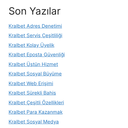
Son Yazılar
Kralbet Adres Denetimi
Kralbet Servis Çeşitliliği
Kralbet Kolay Üyelik
Kralbet Eposta Güvenliği
Kralbet Üstün Hizmet
Kralbet Sosyal Büyüme
Kralbet Web Erişimi
Kralbet Sürekli Bahis
Kralbet Çeşitli Özellikleri
Kralbet Para Kazanmak
Kralbet Sosyal Medya