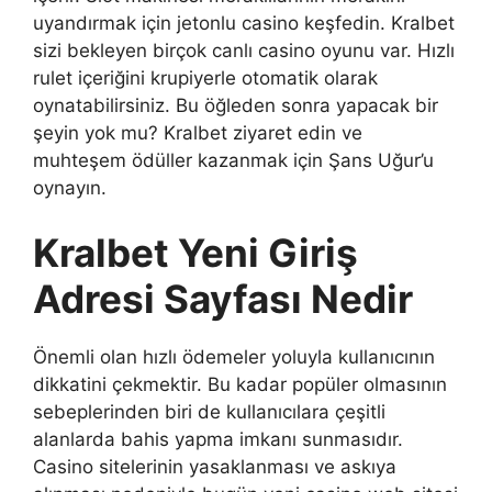
uyandırmak için jetonlu casino keşfedin. Kralbet
sizi bekleyen birçok canlı casino oyunu var. Hızlı
rulet içeriğini krupiyerle otomatik olarak
oynatabilirsiniz. Bu öğleden sonra yapacak bir
şeyin yok mu? Kralbet ziyaret edin ve
muhteşem ödüller kazanmak için Şans Uğur’u
oynayın.
Kralbet Yeni Giriş
Adresi Sayfası Nedir
Önemli olan hızlı ödemeler yoluyla kullanıcının
dikkatini çekmektir. Bu kadar popüler olmasının
sebeplerinden biri de kullanıcılara çeşitli
alanlarda bahis yapma imkanı sunmasıdır.
Casino sitelerinin yasaklanması ve askıya