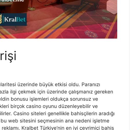
rişi
ülaritesi üzerinde büyük etkisi oldu. Paranızı
zla ilgi çekmek için üzerinde çalışmanız gereken
geldin bonusu işlemleri oldukça sorunsuz ve
ekleri birçok casino oyunu düzenleyebilir ve
rler. Casino siteleri genellikle bahisçilerin aradığı
rın bu web sitesini seçmesinin ana nedeni işletme
 reklamı. Kralbet Türkiye’nin en iyi çevrimiçi bahis