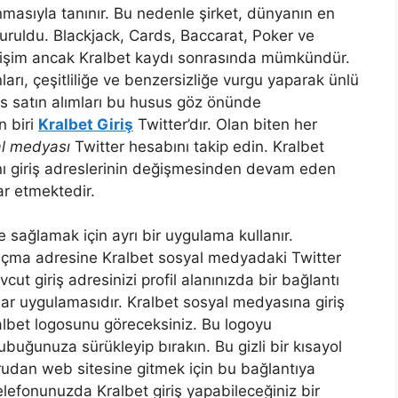
anmasıyla tanınır. Bu nedenle şirket, dünyanın en
ruldu. Blackjack, Cards, Baccarat, Poker ve
erişim ancak Kralbet kaydı sonrasında mümkündür.
rı, çeşitliliğe ve benzersizliğe vurgu yaparak ünlü
his satın alımları bu husus göz önünde
n biri
Kralbet Giriş
Twitter’dır. Olan biten her
al medyası
Twitter hesabını takip edin. Kralbet
rını giriş adreslerinin değişmesinden devam eden
ar etmektedir.
ze sağlamak için ayrı bir uygulama kullanır.
 açma adresine Kralbet sosyal medyadaki Twitter
cut giriş adresinizi profil alanınızda bir bağlantı
llar uygulamasıdır. Kralbet sosyal medyasına giriş
albet logosunu göreceksiniz. Bu logoyu
çubuğunuza sürükleyip bırakın. Bu gizli bir kısayol
rudan web sitesine gitmek için bu bağlantıya
telefonunuzda Kralbet giriş yapabileceğiniz bir