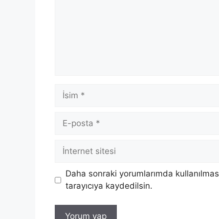
İsim
E-
posta
İnternet
sitesi
Daha sonraki yorumlarımda kullanılması
tarayıcıya kaydedilsin.