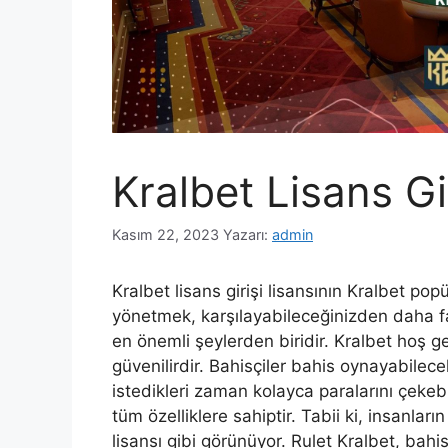
Kralbet Lisans Gi
Kasım 22, 2023
Yazarı:
admin
Kralbet lisans girişi lisansının Kralbet pop
yönetmek, karşılayabileceğinizden daha fa
en önemli şeylerden biridir. Kralbet hoş 
güvenilirdir. Bahisçiler bahis oynayabilec
istedikleri zaman kolayca paralarını çekebili
tüm özelliklere sahiptir. Tabii ki, insanla
lisansı gibi görünüyor. Rulet Kralbet, bahis