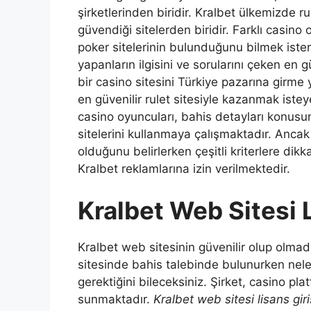
şirketlerinden biridir. Kralbet ülkemizde rul
güvendiği sitelerden biridir. Farklı casino 
poker sitelerinin bulunduğunu bilmek ist
yapanların ilgisini ve sorularını çeken en gü
bir casino sitesini Türkiye pazarına girme
en güvenilir rulet sitesiyle kazanmak iste
casino oyuncuları, bahis detayları konusun
sitelerini kullanmaya çalışmaktadır. Ancak 
olduğunu belirlerken çeşitli kriterlere dikka
Kralbet reklamlarına izin verilmektedir.
Kralbet Web Sitesi L
Kralbet web sitesinin güvenilir olup olmadı
sitesinde bahis talebinde bulunurken nele
gerektiğini bileceksiniz. Şirket, casino pl
sunmaktadır.
Kralbet web sitesi lisans giri