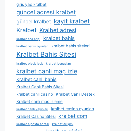
giris yap kralbet
güncel adresi kralbet
kayit kralbet
güncel kralbet
Kralbet
Kralbet adresi
kralbet bahis
kralbet ana afişi
kralbet bahis siteleri
kralbet bahis oyunları
Kralbet Bahis Sitesi
kralbet black jack
kralbet bonusları
kralbet canli maç izle
Kralbet canlı bahis
Kralbet Canlı Bahis Sitesi
kralbet canlı casino
Kralbet Canlı Destek
Kralbet canlı maç izleme
kralbet casino oyunları
kralbet canlı yayınları
kralbet com
Kralbet Casino Sitesi
kralbet e posta adresi
kralbet erişimi