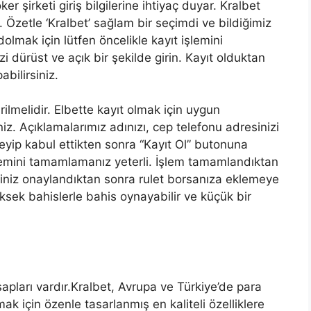
er şirketi giriş bilgilerine ihtiyaç duyar. Kralbet
 Özetle ‘Kralbet’ sağlam bir seçimdi ve bildiğimiz
dolmak için lütfen öncelikle kayıt işlemini
zi dürüst ve açık bir şekilde girin. Kayıt olduktan
abilirsiniz.
rilmelidir. Elbette kayıt olmak için uygun
niz. Açıklamalarımız adınızı, cep telefonu adresinizi
ekleyip kabul ettikten sonra “Kayıt Ol” butonuna
işlemini tamamlamanız yeterli. İşlem tamamlandıktan
liğiniz onaylandıktan sonra rulet borsanıza eklemeye
üksek bahislerle bahis oynayabilir ve küçük bir
sapları vardır.Kralbet, Avrupa ve Türkiye’de para
 için özenle tasarlanmış en kaliteli özelliklere