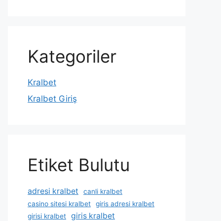
Kategoriler
Kralbet
Kralbet Giriş
Etiket Bulutu
adresi kralbet
canli kralbet
casino sitesi kralbet
giris adresi kralbet
giris kralbet
girisi kralbet