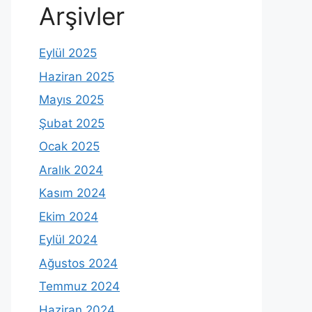
Arşivler
Eylül 2025
Haziran 2025
Mayıs 2025
Şubat 2025
Ocak 2025
Aralık 2024
Kasım 2024
Ekim 2024
Eylül 2024
Ağustos 2024
Temmuz 2024
Haziran 2024