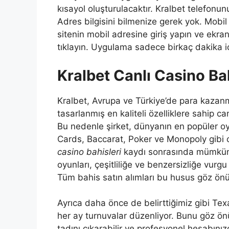
kısayol oluşturulacaktır. Kralbet telefonu
Adres bilgisini bilmenize gerek yok. Mobi
sitenin mobil adresine giriş yapın ve ekran
tıklayın. Uygulama sadece birkaç dakika içi
Kralbet Canlı Casino Bah
Kralbet, Avrupa ve Türkiye’de para kazan
tasarlanmış en kaliteli özelliklere sahip ca
Bu nedenle şirket, dünyanın en popüler o
Cards, Baccarat, Poker ve Monopoly gibi c
casino bahisleri
kaydı sonrasında mümkünd
oyunları, çeşitliliğe ve benzersizliğe vurgu
Tüm bahis satın alımları bu husus göz önü
Ayrıca daha önce de belirttiğimiz gibi Tex
her ay turnuvalar düzenliyor. Bunu göz ön
tadını çıkarabilir ve profesyonel hesabınız