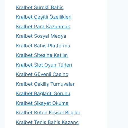
Kralbet Sürekli Bahis
Kralbet Çeşitli Özellikleri
Kralbet Para Kazanmak
Kralbet Sosyal Medya
Kralbet Bahis Platformu
Kralbet Sitesine Katılın
Kralbet Slot Oyun Türleri
Kralbet Güvenli Casino
Kralbet Çekiliş Turnuvalar
Kralbet Bağlantı Sorunu
Kralbet Şikayet Okuma
Kralbet Buton Kişisel Bilgiler
Kralbet Tenis Bahis Kazanç