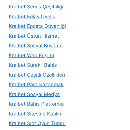
Kralbet Servis Çeşitliliği
Kralbet Kolay Üyelik
Kralbet Eposta Güvenliği
Kralbet Üstün Hizmet
Kralbet Sosyal Büyüme
Kralbet Web Erişimi
Kralbet Sürekli Bahis
Kralbet Çeşitli Özellikleri
Kralbet Para Kazanmak
Kralbet Sosyal Medya
Kralbet Bahis Platformu
Kralbet Sitesine Katılın
Kralbet Slot Oyun Türleri