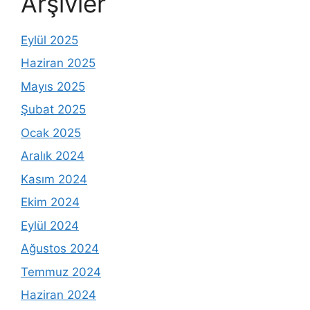
Arşivler
Eylül 2025
Haziran 2025
Mayıs 2025
Şubat 2025
Ocak 2025
Aralık 2024
Kasım 2024
Ekim 2024
Eylül 2024
Ağustos 2024
Temmuz 2024
Haziran 2024