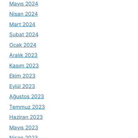
Mayıs 2024
Nisan 2024
Mart 2024
Şubat 2024
Ocak 2024
Aralık 2023
Kasım 2023
Ekim 2023
Eylül 2023
Ağustos 2023
Temmuz 2023
Haziran 2023
Mayıs 2023
Nisan 2023