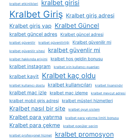
kralbet girisi
kralbet etkinlikleri
Kralbet Giriş
Kralbet giriş adresi
Kralbet Güncel
Kralbet giriş yap
kralbet güncel adres
Kralbet güncel adresi
Kralbet güvenilir mi
kralbet güvenilir
kralbet güvenilirliği
kralbet güvenlir mi
kralbet güvenilir sitesi
kralbet hoş geldin bonusu
kralbet hakkında erişimi
kralbet instagram
kralbet i̇çin kullanıcı puanları
Kralbet kaç oldu
kralbet kayit
kralbet kullanıcıları
kralbet kullanıcı dostu
kralbet lisanslıdır
kralbet maç izle
kralbet maç izleme
kralbet mevcut adresi
kralbet mobil giriş adresi
kralbet müşteri hizmetleri
Kralbet nasıl bir site
kralbet oyun sistem
Kralbet para yatırma
kralbet para yatırma limiti bonusu
Kralbet para çekme
kralbet popüler seçim
kralbet promosyon
kralbet profesyonel hizmet