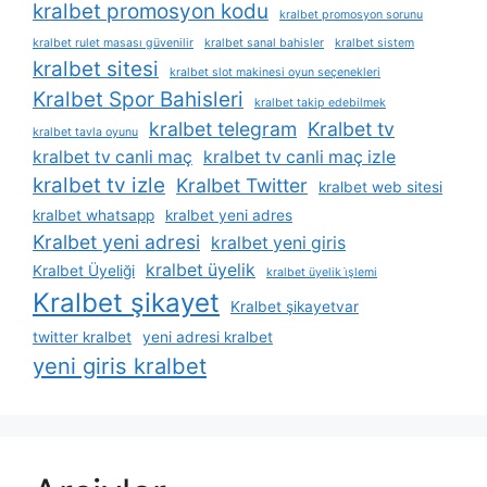
kralbet promosyon kodu
kralbet promosyon sorunu
kralbet rulet masası güvenilir
kralbet sanal bahisler
kralbet sistem
kralbet sitesi
kralbet slot makinesi oyun seçenekleri
Kralbet Spor Bahisleri
kralbet takip edebilmek
kralbet telegram
Kralbet tv
kralbet tavla oyunu
kralbet tv canli maç
kralbet tv canli maç izle
kralbet tv izle
Kralbet Twitter
kralbet web sitesi
kralbet whatsapp
kralbet yeni adres
Kralbet yeni adresi
kralbet yeni giris
kralbet üyelik
Kralbet Üyeliği
kralbet üyelik i̇şlemi
Kralbet şikayet
Kralbet şikayetvar
twitter kralbet
yeni adresi kralbet
yeni giris kralbet