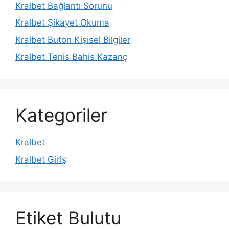
Kralbet Bağlantı Sorunu
Kralbet Şikayet Okuma
Kralbet Buton Kişisel Bilgiler
Kralbet Tenis Bahis Kazanç
Kategoriler
Kralbet
Kralbet Giriş
Etiket Bulutu