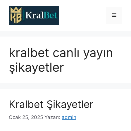
İçeriğe
atla
Menü
kralbet canlı yayın
şikayetler
Kralbet Şikayetler
Ocak 25, 2025
Yazarı:
admin