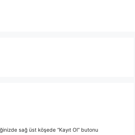
ğinizde sağ üst köşede “Kayıt Ol” butonu