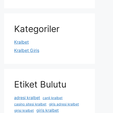
Kategoriler
Kralbet
Kralbet Giriş
Etiket Bulutu
adresi kralbet
canli kralbet
casino sitesi kralbet
giris adresi kralbet
giris kralbet
girisi kralbet