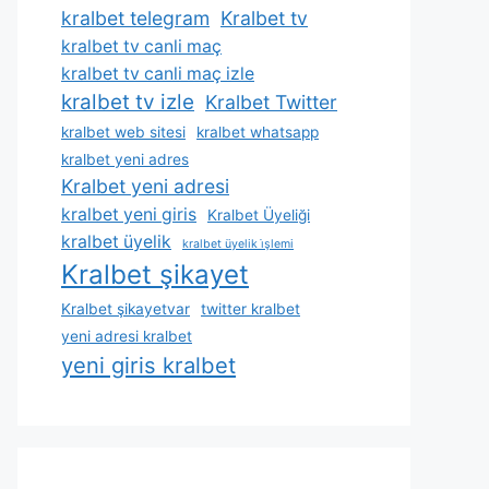
kralbet telegram
Kralbet tv
kralbet tv canli maç
kralbet tv canli maç izle
kralbet tv izle
Kralbet Twitter
kralbet web sitesi
kralbet whatsapp
kralbet yeni adres
Kralbet yeni adresi
kralbet yeni giris
Kralbet Üyeliği
kralbet üyelik
kralbet üyelik i̇şlemi
Kralbet şikayet
Kralbet şikayetvar
twitter kralbet
yeni adresi kralbet
yeni giris kralbet