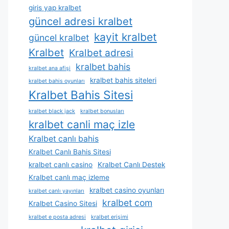
giris yap kralbet
güncel adresi kralbet
kayit kralbet
güncel kralbet
Kralbet
Kralbet adresi
kralbet bahis
kralbet ana afişi
kralbet bahis siteleri
kralbet bahis oyunları
Kralbet Bahis Sitesi
kralbet black jack
kralbet bonusları
kralbet canli maç izle
Kralbet canlı bahis
Kralbet Canlı Bahis Sitesi
kralbet canlı casino
Kralbet Canlı Destek
Kralbet canlı maç izleme
kralbet casino oyunları
kralbet canlı yayınları
kralbet com
Kralbet Casino Sitesi
kralbet e posta adresi
kralbet erişimi