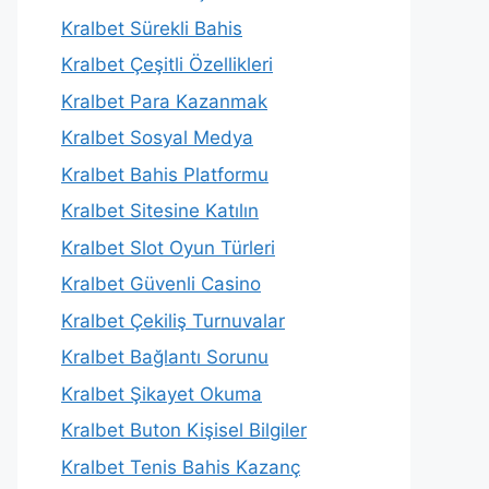
Kralbet Sürekli Bahis
Kralbet Çeşitli Özellikleri
Kralbet Para Kazanmak
Kralbet Sosyal Medya
Kralbet Bahis Platformu
Kralbet Sitesine Katılın
Kralbet Slot Oyun Türleri
Kralbet Güvenli Casino
Kralbet Çekiliş Turnuvalar
Kralbet Bağlantı Sorunu
Kralbet Şikayet Okuma
Kralbet Buton Kişisel Bilgiler
Kralbet Tenis Bahis Kazanç