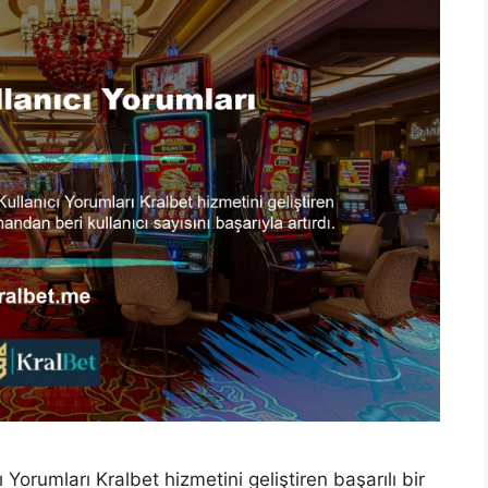
ı Yorumları Kralbet hizmetini geliştiren başarılı bir