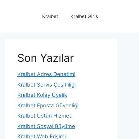
Kralbet
Kralbet Giriş
Son Yazılar
Kralbet Adres Denetimi
Kralbet Servis Çeşitliliği
Kralbet Kolay Üyelik
Kralbet Eposta Güvenliği
Kralbet Üstün Hizmet
Kralbet Sosyal Büyüme
Kralbet Web Erişimi