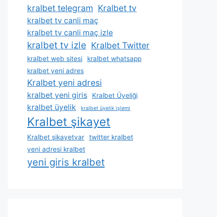
kralbet telegram
Kralbet tv
kralbet tv canli maç
kralbet tv canli maç izle
kralbet tv izle
Kralbet Twitter
kralbet web sitesi
kralbet whatsapp
kralbet yeni adres
Kralbet yeni adresi
kralbet yeni giris
Kralbet Üyeliği
kralbet üyelik
kralbet üyelik i̇şlemi
Kralbet şikayet
Kralbet şikayetvar
twitter kralbet
yeni adresi kralbet
yeni giris kralbet