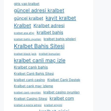
giris yap kralbet
güncel adresi kralbet
kayit kralbet
güncel kralbet
Kralbet
Kralbet adresi
kralbet bahis
kralbet ana afişi
kralbet bahis siteleri
kralbet bahis oyunları
Kralbet Bahis Sitesi
kralbet black jack
kralbet bonusları
kralbet canli maç izle
Kralbet canlı bahis
Kralbet Canlı Bahis Sitesi
kralbet canlı casino
Kralbet Canlı Destek
Kralbet canlı maç izleme
kralbet casino oyunları
kralbet canlı yayınları
kralbet com
Kralbet Casino Sitesi
kralbet e posta adresi
kralbet erişimi