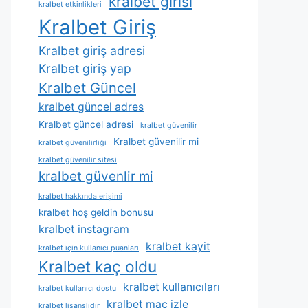
kralbet girisi
kralbet etkinlikleri
Kralbet Giriş
Kralbet giriş adresi
Kralbet giriş yap
Kralbet Güncel
kralbet güncel adres
Kralbet güncel adresi
kralbet güvenilir
Kralbet güvenilir mi
kralbet güvenilirliği
kralbet güvenilir sitesi
kralbet güvenlir mi
kralbet hakkında erişimi
kralbet hoş geldin bonusu
kralbet instagram
kralbet kayit
kralbet i̇çin kullanıcı puanları
Kralbet kaç oldu
kralbet kullanıcıları
kralbet kullanıcı dostu
kralbet maç izle
kralbet lisanslıdır