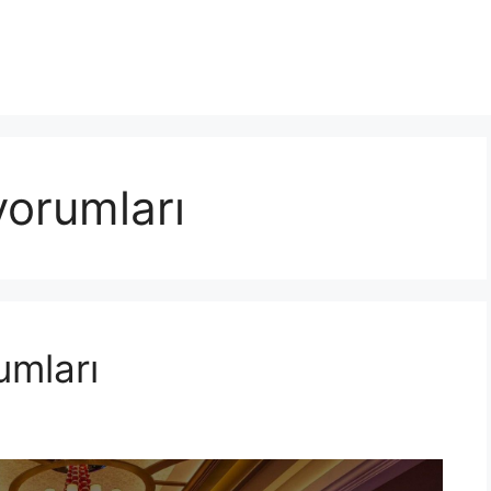
 yorumları
umları