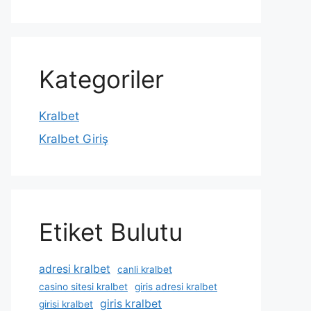
Kategoriler
Kralbet
Kralbet Giriş
Etiket Bulutu
adresi kralbet
canli kralbet
casino sitesi kralbet
giris adresi kralbet
giris kralbet
girisi kralbet