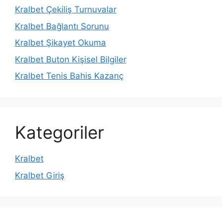
Kralbet Çekiliş Turnuvalar
Kralbet Bağlantı Sorunu
Kralbet Şikayet Okuma
Kralbet Buton Kişisel Bilgiler
Kralbet Tenis Bahis Kazanç
Kategoriler
Kralbet
Kralbet Giriş