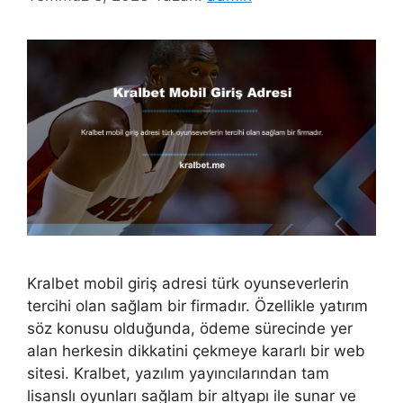
Kralbet mobil giriş adresi türk oyunseverlerin
tercihi olan sağlam bir firmadır. Özellikle yatırım
söz konusu olduğunda, ödeme sürecinde yer
alan herkesin dikkatini çekmeye kararlı bir web
sitesi. Kralbet, yazılım yayıncılarından tam
lisanslı oyunları sağlam bir altyapı ile sunar ve