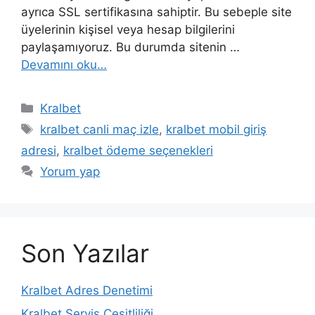
ayrıca SSL sertifikasına sahiptir. Bu sebeple site
üyelerinin kişisel veya hesap bilgilerini
paylaşamıyoruz. Bu durumda sitenin …
Devamını oku…
Kategoriler
Kralbet
Etiketler
kralbet canli maç izle
,
kralbet mobil giriş
adresi
,
kralbet ödeme seçenekleri
Yorum yap
Son Yazılar
Kralbet Adres Denetimi
Kralbet Servis Çeşitliliği