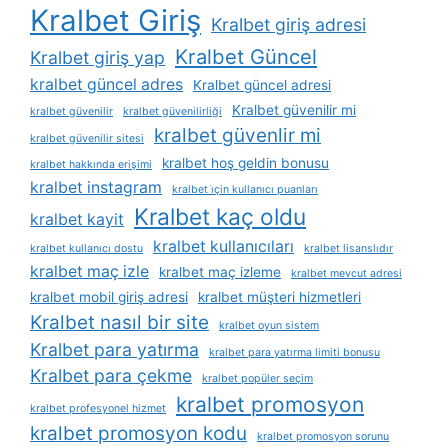
Kralbet Giriş
Kralbet giriş adresi
Kralbet Güncel
Kralbet giriş yap
kralbet güncel adres
Kralbet güncel adresi
Kralbet güvenilir mi
kralbet güvenilir
kralbet güvenilirliği
kralbet güvenlir mi
kralbet güvenilir sitesi
kralbet hoş geldin bonusu
kralbet hakkında erişimi
kralbet instagram
kralbet i̇çin kullanıcı puanları
Kralbet kaç oldu
kralbet kayit
kralbet kullanıcıları
kralbet kullanıcı dostu
kralbet lisanslıdır
kralbet maç izle
kralbet maç izleme
kralbet mevcut adresi
kralbet mobil giriş adresi
kralbet müşteri hizmetleri
Kralbet nasıl bir site
kralbet oyun sistem
Kralbet para yatırma
kralbet para yatırma limiti bonusu
Kralbet para çekme
kralbet popüler seçim
kralbet promosyon
kralbet profesyonel hizmet
kralbet promosyon kodu
kralbet promosyon sorunu