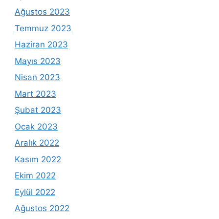
Ağustos 2023
Temmuz 2023
Haziran 2023
Mayıs 2023
Nisan 2023
Mart 2023
Şubat 2023
Ocak 2023
Aralık 2022
Kasım 2022
Ekim 2022
Eylül 2022
Ağustos 2022