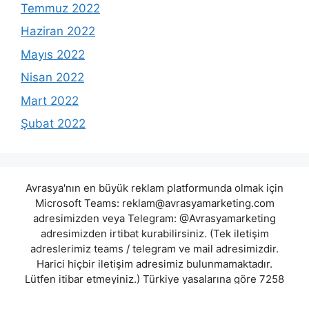
Temmuz 2022
Haziran 2022
Mayıs 2022
Nisan 2022
Mart 2022
Şubat 2022
Avrasya'nın en büyük reklam platformunda olmak için
Microsoft Teams:
reklam@avrasyamarketing.com
adresimizden veya Telegram: @Avrasyamarketing
adresimizden irtibat kurabilirsiniz. (Tek iletişim
adreslerimiz teams / telegram ve mail adresimizdir.
Harici hiçbir iletişim adresimiz bulunmamaktadır.
Lütfen itibar etmeyiniz.) Türkiye yasalarına göre 7258
sayılı kanun uyarınca yasa dışı bahis oynamanın