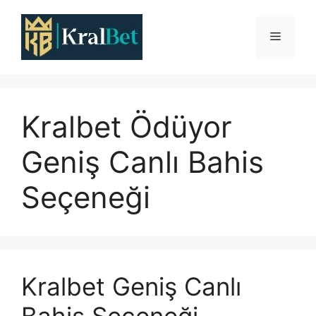
İçeriğe
atla
Menü
Kralbet Ödüyor
Geniş Canlı Bahis
Seçeneği
Kralbet Geniş Canlı