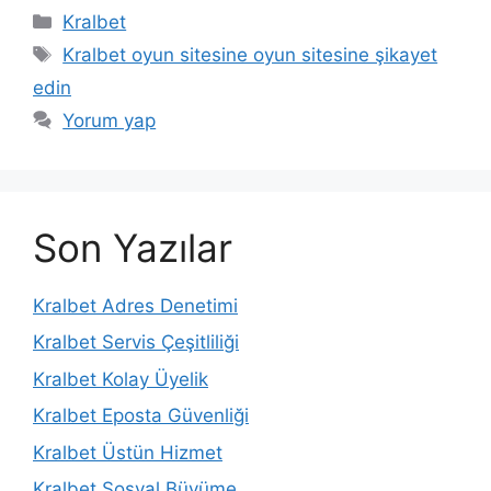
Kategoriler
Kralbet
Etiketler
Kralbet oyun sitesine oyun sitesine şikayet
edin
Yorum yap
Son Yazılar
Kralbet Adres Denetimi
Kralbet Servis Çeşitliliği
Kralbet Kolay Üyelik
Kralbet Eposta Güvenliği
Kralbet Üstün Hizmet
Kralbet Sosyal Büyüme