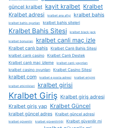
kayit kralbet
Kralbet
güncel kralbet
Kralbet adresi
kralbet bahis
kralbet ana afişi
kralbet bahis siteleri
kralbet bahis oyunları
Kralbet Bahis Sitesi
kralbet black jack
kralbet canli maç izle
kralbet bonusları
Kralbet canlı bahis
Kralbet Canlı Bahis Sitesi
kralbet canlı casino
Kralbet Canlı Destek
Kralbet canlı maç izleme
kralbet canlı yayınları
kralbet casino oyunları
Kralbet Casino Sitesi
kralbet com
kralbet e posta adresi
kralbet erişimi
kralbet girisi
kralbet etkinlikleri
Kralbet Giriş
Kralbet giriş adresi
Kralbet Güncel
Kralbet giriş yap
kralbet güncel adres
Kralbet güncel adresi
Kralbet güvenilir mi
kralbet güvenilir
kralbet güvenilirliği