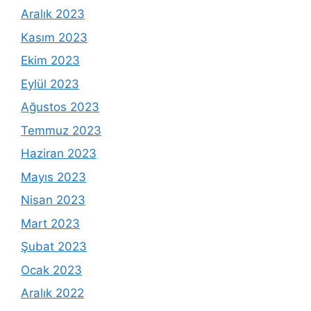
Aralık 2023
Kasım 2023
Ekim 2023
Eylül 2023
Ağustos 2023
Temmuz 2023
Haziran 2023
Mayıs 2023
Nisan 2023
Mart 2023
Şubat 2023
Ocak 2023
Aralık 2022