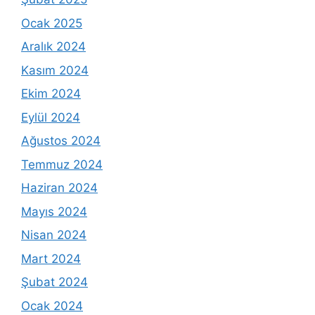
Ocak 2025
Aralık 2024
Kasım 2024
Ekim 2024
Eylül 2024
Ağustos 2024
Temmuz 2024
Haziran 2024
Mayıs 2024
Nisan 2024
Mart 2024
Şubat 2024
Ocak 2024