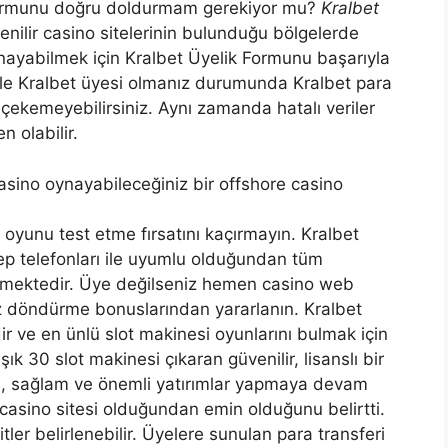
 formunu doğru doldurmam gerekiyor mu?
Kralbet
enilir casino sitelerinin bulunduğu bölgelerde
ayabilmek için Kralbet Üyelik Formunu başarıyla
rle Kralbet üyesi olmanız durumunda Kralbet para
 çekemeyebilirsiniz. Aynı zamanda hatalı veriler
 olabilir.
casino oynayabileceğiniz bir offshore casino
yunu test etme fırsatını kaçırmayın. Kralbet
cep telefonları ile uyumlu olduğundan tüm
 gelmektedir. Üye değilseniz hemen casino web
tsiz döndürme bonuslarından yararlanın. Kralbet
ir ve en ünlü slot makinesi oyunlarını bulmak için
şık 30 slot makinesi çıkaran güvenilir, lisanslı bir
lu, sağlam ve önemli yatırımlar yapmaya devam
r casino sitesi olduğundan emin olduğunu belirtti.
ler belirlenebilir. Üyelere sunulan para transferi