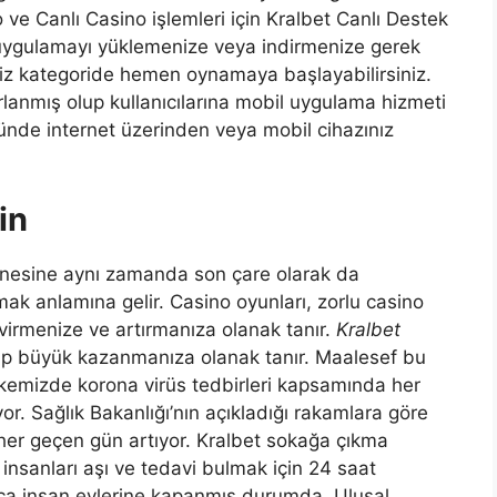
ve Canlı Casino işlemleri için Kralbet Canlı Destek
r uygulamayı yüklemenize veya indirmenize gerek
iniz kategoride hemen oynamaya başlayabilirsiniz.
arlanmış olup kullanıcılarına mobil uygulama hizmeti
ünde internet üzerinden veya mobil cihazınız
in
akinesine aynı zamanda son çare olarak da
ak anlamına gelir. Casino oyunları, zorlu casino
virmenize ve artırmanıza olanak tanır.
Kralbet
ıp büyük kazanmanıza olanak tanır. Maalesef bu
kemizde korona virüs tedbirleri kapsamında her
r. Sağlık Bakanlığı’nın açıkladığı rakamlara göre
her geçen gün artıyor. Kralbet sokağa çıkma
insanları aşı ve tedavi bulmak için 24 saat
rca insan evlerine kapanmış durumda. Ulusal