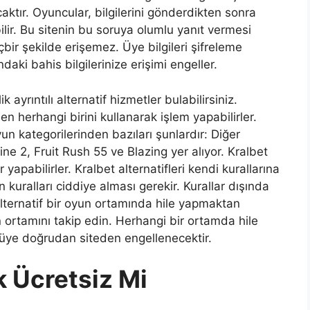
aktır. Oyuncular, bilgilerini gönderdikten sonra
bilir. Bu sitenin bu soruya olumlu yanıt vermesi
içbir şekilde erişemez. Üye bilgileri şifreleme
ndaki bahis bilgilerinize erişimi engeller.
ayrıntılı alternatif hizmetler bulabilirsiniz.
den herhangi birini kullanarak işlem yapabilirler.
n kategorilerinden bazıları şunlardır: Diğer
e 2, Fruit Rush 55 ve Blazing yer alıyor. Kralbet
yapabilirler. Kralbet alternatifleri kendi kurallarına
 kuralları ciddiye alması gerekir. Kurallar dışında
ternatif bir oyun ortamında hile yapmaktan
n ortamını takip edin. Herhangi bir ortamda hile
 üye doğrudan siteden engellenecektir.
k Ücretsiz Mi