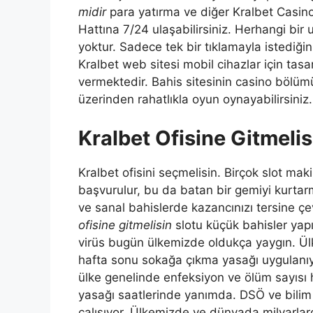
midir
para yatırma ve diğer Kralbet Casino 
Hattına 7/24 ulaşabilirsiniz. Herhangi bi
yoktur. Sadece tek bir tıklamayla istediğ
Kralbet web sitesi mobil cihazlar için tas
vermektedir. Bahis sitesinin casino bölüm
üzerinden rahatlıkla oyun oynayabilirsiniz.
Kralbet Ofisine Gitmelis
Kralbet ofisini seçmelisin. Birçok slot m
başvurulur, bu da batan bir gemiyi kurtarm
ve sanal bahislerde kazancınızı tersine çe
ofisine gitmelisin
slotu küçük bahisler yap
virüs bugün ülkemizde oldukça yaygın. Ül
hafta sonu sokağa çıkma yasağı uygulanıyo
ülke genelinde enfeksiyon ve ölüm sayısı 
yasağı saatlerinde yanımda. DSÖ ve bilim 
çalışıyor. Ülkemizde ve dünyada milyarla