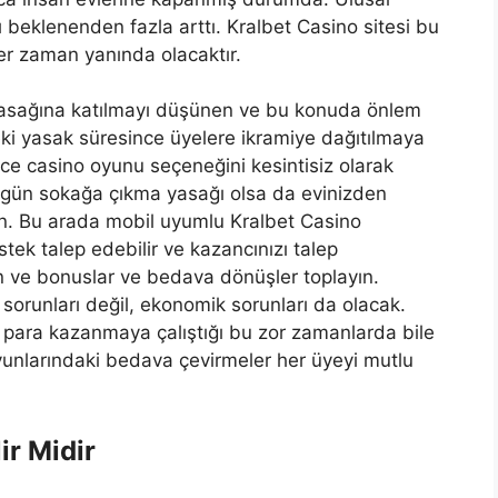
ı beklenenden fazla arttı. Kralbet Casino sitesi bu
 her zaman yanında olacaktır.
a yasağına katılmayı düşünen ve bu konuda önlem
ki yasak süresince üyelere ikramiye dağıtılmaya
ce casino oyunu seçeneğini kesintisiz olarak
gün sokağa çıkma yasağı olsa da evinizden
alın. Bu arada mobil uyumlu Kralbet Casino
tek talep edebilir ve kazancınızı talep
din ve bonuslar ve bedava dönüşler toplayın.
 sorunları değil, ekonomik sorunları da olacak.
ra para kazanmaya çalıştığı bu zor zamanlarda bile
 oyunlarındaki bedava çevirmeler her üyeyi mutlu
ir Midir