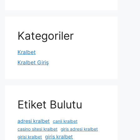
Kategoriler
Kralbet
Kralbet Giriş
Etiket Bulutu
adresi kralbet
canli kralbet
casino sitesi kralbet
giris adresi kralbet
giris kralbet
girisi kralbet