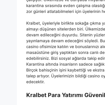
karantina sırasında evden çalışma olasılığ
zor günleri atlatabilmeleri için üyelerinin
Kralbet, üyeleriyle birlikte sokağa çıkm
almayı düşünen sitelerden biri. Ülkemizde
devam edileceğini duyurdu. Sitenin yüzler
yayınlamaya devam edeceğini söyledi. Bu
casino ofisimize katılın ve bonuslarınızı 
masaüstüne giriş yaptıktan sonra canlı des
edebilirsiniz. Bizi sosyal ağlarda takip e
Karantina altında insanların sadece sağlık
Birçok bahisçinin işini kaybettiği ve ekst
talep artıyor. Üyelerimizin bildiği casino
edecektir.
Kralbet Para Yatırımı Güvenil